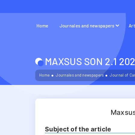
Home
Journales and newspapers
Ar
MAXSUS SON 2.1 202
Home
Journales and newspapers
Journal of Ca
Maxsus
Subject of the article