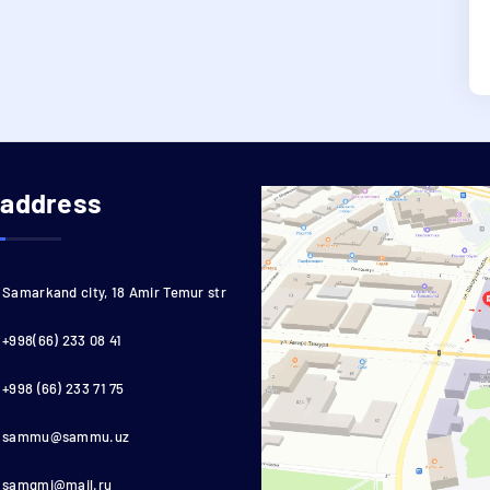
 address
Samarkand city, 18 Amir Temur str
+998(66) 233 08 41
+998 (66) 233 71 75
sammu@sammu.uz
samgmi@mail.ru