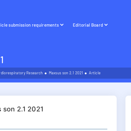
ticle submission requirements
Editorial Board
1
rdiorespiratory Research
Maxsus son 2.1 2021
Article
 son 2.1 2021