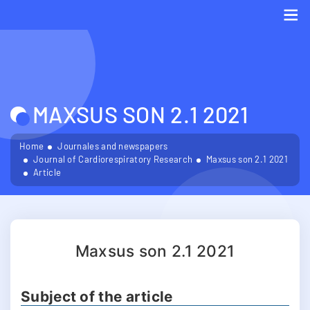
Me
MAXSUS SON 2.1 2021
Home
Journales and newspapers
Journal of Cardiorespiratory Research
Maxsus son 2.1 2021
Article
Maxsus son 2.1 2021
Subject of the article