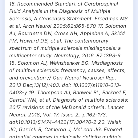
16. Recommended Standart of Cerebrospinal
Fluid Analysis in the Diagnosis of Multiple
Sclerosis, A Consensus Statement. Freedman MS
et al. Arch Neurol 2005;62:865-870 17. Solomon
AJ, Bourdette DN, Cross AH, Applebee A, Skidd
PM, Howard DB, et al. The contemporary
spectrum of multiple sclerosis misdiagnosis: a
multicenter study. Neurology, 2016. 87:1393-9
18. Solomon AJ, Weinshenker BG. Misdiagnosis
of multiple sclerosis: frequency, causes, effects,
and prevention // Curr Neurol Neurosci Rep.
2013 Dec;13(12):403. doi: 10.1007/s11910-013-
0403-y 19. Thompson AJ, Banwell BL, Barkhof F,
Carroll WM, et al. Diagnosis of multiple sclerosis:
2017 revisions of the McDonald criteria. Lancet
Neurol. 2018, Vol. 17: Issue 2., p.162-173.
doi:10.1016/S1474-4422(17)30470-2 20. Walsh
JC, Garrick R, Cameron J, McLeod JG. Evoked
potential changes in clinically definite multiple