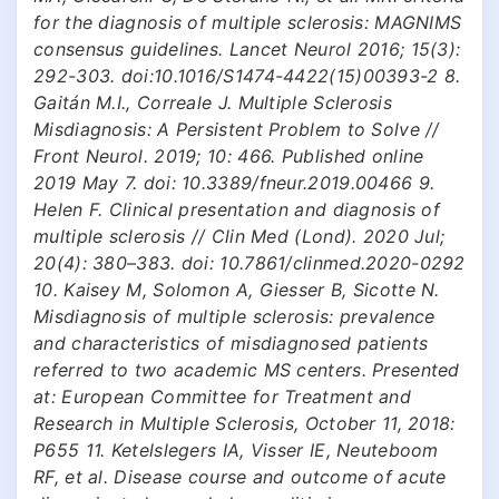
for the diagnosis of multiple sclerosis: MAGNIMS
consensus guidelines. Lancet Neurol 2016; 15(3):
292-303. doi:10.1016/S1474-4422(15)00393-2 8.
Gaitán M.I., Correale J. Multiple Sclerosis
Misdiagnosis: A Persistent Problem to Solve //
Front Neurol. 2019; 10: 466. Published online
2019 May 7. doi: 10.3389/fneur.2019.00466 9.
Helen F. Clinical presentation and diagnosis of
multiple sclerosis // Clin Med (Lond). 2020 Jul;
20(4): 380–383. doi: 10.7861/clinmed.2020-0292
10. Kaisey M, Solomon A, Giesser B, Sicotte N.
Misdiagnosis of multiple sclerosis: prevalence
and characteristics of misdiagnosed patients
referred to two academic MS centers. Presented
at: European Committee for Treatment and
Research in Multiple Sclerosis, October 11, 2018:
P655 11. Ketelslegers IA, Visser IE, Neuteboom
RF, et al. Disease course and outcome of acute