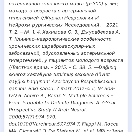
потенциалов головно-го мозга (р-300) у лиц
молодого возраста с артериальной
гипотензией //Журнал Неврологии И
Нейрохи-рургических Исследований. – 2021. –
Т. 2. – №. 1. 4. Хакимова С. З., Джурабекова А.
Т. Клинико-неврологические особенности
хронических цереброваскуляр-ных
заболеваний, обусловленных артериальной
гипертензией, у пациентов молодого возраста
//Вестник врача. – 2015. – С. 38. 5. ―Dağınıq
skleroz xəstəliyinə tutulmuş şəxslərə dövlət
qayğısı haqqında” Azərbaycan Respublikasının
qanunu. Bakı şəhəri, 7 mart 2012-ci il, № 303-
IVQ 6. Achiro A., Barak Y. Multiple Sclerosis –
From Probable to Definite Diagnosis. A 7-Year
Prospective Study // Arch Neurol.
2000;57(7):974-979.
doi:10.1001/archneur.57.7.974 7. Filippi M, Rocca
MA, Ciccarelli O, De Stefano N., et al. MRI criteria