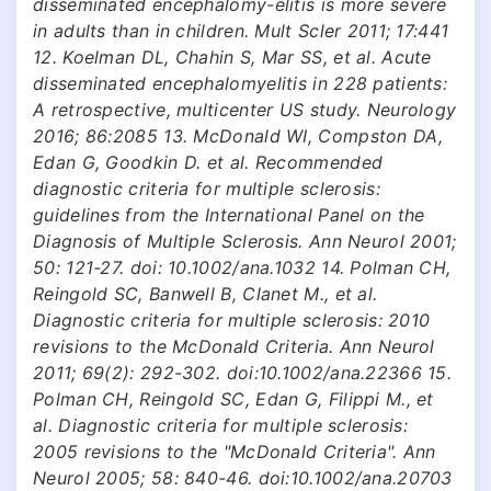
disseminated encephalomy-elitis is more severe
in adults than in children. Mult Scler 2011; 17:441
12. Koelman DL, Chahin S, Mar SS, et al. Acute
disseminated encephalomyelitis in 228 patients:
A retrospective, multicenter US study. Neurology
2016; 86:2085 13. McDonald WI, Compston DA,
Edan G, Goodkin D. et al. Recommended
diagnostic criteria for multiple sclerosis:
guidelines from the International Panel on the
Diagnosis of Multiple Sclerosis. Ann Neurol 2001;
50: 121-27. doi: 10.1002/ana.1032 14. Polman CH,
Reingold SC, Banwell B, Clanet M., et al.
Diagnostic criteria for multiple sclerosis: 2010
revisions to the McDonald Criteria. Ann Neurol
2011; 69(2): 292-302. doi:10.1002/ana.22366 15.
Polman CH, Reingold SC, Edan G, Filippi M., et
al. Diagnostic criteria for multiple sclerosis:
2005 revisions to the "McDonald Criteria". Ann
Neurol 2005; 58: 840-46. doi:10.1002/ana.20703