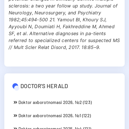
sclerosis: a two year follow up study. Journal of
Neurology, Neurosurgery, and Psychiatry
1982;45:494-500 21. Yamout BI, Khoury SJ,
Ayyoubi N, Doumiati H, Fakhreddine M, Ahmed
SF, et al. Alternative diagnoses in pa-tients
referred to specialized centers for suspected MS
// Mult Scler Relat Disord, 2017. 18:85–9.
DOCTOR'S HERALD
Doktor axborotnomasi 2026, №2 (123)
Doktor axborotnomasi 2026, №1 (122)
Doktor axborotnomasi 2025, №4 (121)