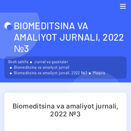
Me
BIOMEDITSINA VA
AMALIYOT JURNALI, 2022
№3
Bosh sahifa
Jurnal va gazetalar
Biomeditsina va amaliyot jurnali
Biomeditsina va amaliyot jurnali, 2022 №3
Maqola
Biomeditsina va amaliyot jurnali,
2022 №3