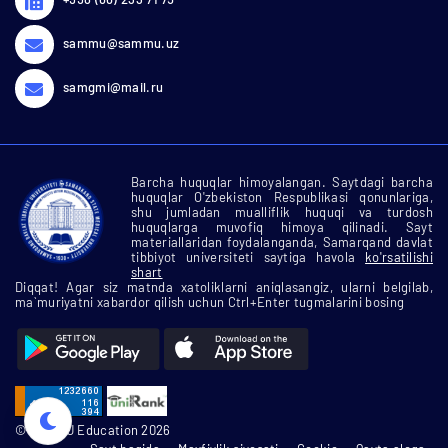
sammu@sammu.uz
samgmi@mail.ru
Barcha huquqlar himoyalangan. Saytdagi barcha
huquqlar O'zbekiston Respublikasi qonunlariga,
shu jumladan mualliflik huquqi va turdosh
huquqlarga muvofiq himoya qilinadi. Sayt
materiallaridan foydalanganda, Samarqand davlat
tibbiyot universiteti saytiga havola
ko'rsatilishi
shart
Diqqat! Agar siz matnda xatoliklarni aniqlasangiz, ularni belgilab,
ma`muriyatni xabardor qilish uchun Ctrl+Enter tugmalarini bosing
© SamMU Education 2026