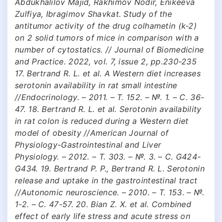
Abdukhalilov Majid, Rakhimov Nodir, Enikeeva
Zulfiya, Ibragimov Shavkat. Study of the
antitumor activity of the drug colhametin (k-2)
on 2 solid tumors of mice in comparison with a
number of cytostatics. // Journal of Biomedicine
and Practice. 2022, vol. 7, issue 2, pp.230-235
17. Bertrand R. L. et al. A Western diet increases
serotonin availability in rat small intestine
//Endocrinology. – 2011. – Т. 152. – №. 1. – С. 36-
47. 18. Bertrand R. L. et al. Serotonin availability
in rat colon is reduced during a Western diet
model of obesity //American Journal of
Physiology-Gastrointestinal and Liver
Physiology. – 2012. – Т. 303. – №. 3. – С. G424-
G434. 19. Bertrand P. P., Bertrand R. L. Serotonin
release and uptake in the gastrointestinal tract
//Autonomic neuroscience. – 2010. – Т. 153. – №.
1-2. – С. 47-57. 20. Bian Z. X. et al. Combined
effect of early life stress and acute stress on