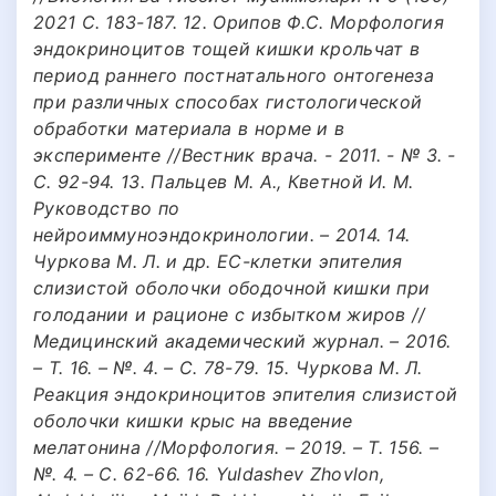
2021 С. 183-187. 12. Орипов Ф.С. Морфология
эндокриноцитов тощей кишки крольчат в
период раннего постнатального онтогенеза
при различных способах гистологической
обработки материала в норме и в
эксперименте //Вестник врача. - 2011. - № 3. -
С. 92-94. 13. Пальцев М. А., Кветной И. М.
Руководство по
нейроиммуноэндокринологии. – 2014. 14.
Чуркова М. Л. и др. EC-клетки эпителия
слизистой оболочки ободочной кишки при
голодании и рационе с избытком жиров //
Медицинский академический журнал. – 2016.
– Т. 16. – №. 4. – С. 78-79. 15. Чуркова М. Л.
Реакция эндокриноцитов эпителия слизистой
оболочки кишки крыс на введение
мелатонина //Морфология. – 2019. – Т. 156. –
№. 4. – С. 62-66. 16. Yuldashev Zhovlon,