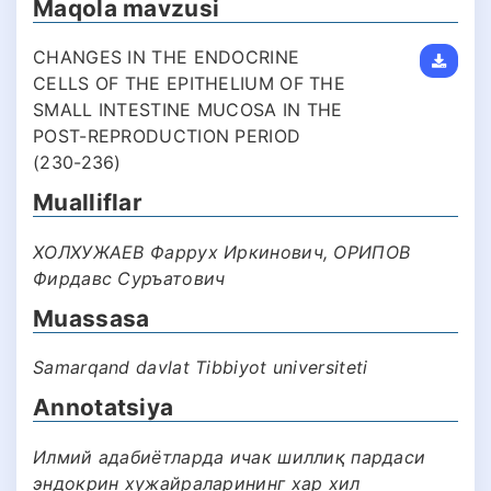
Maqola mavzusi
CHANGES IN THE ENDOCRINE
CELLS OF THE EPITHELIUM OF THE
SMALL INTESTINE MUCOSA IN THE
POST-REPRODUCTION PERIOD
(230-236)
Mualliflar
ХОЛХУЖАЕВ Фаррух Иркинович, ОРИПОВ
Фирдавс Суръатович
Muassasa
Samarqand davlat Tibbiyot universiteti
Annotatsiya
Илмий адабиётларда ичак шиллиқ пардаси
эндокрин хужайраларининг хар хил