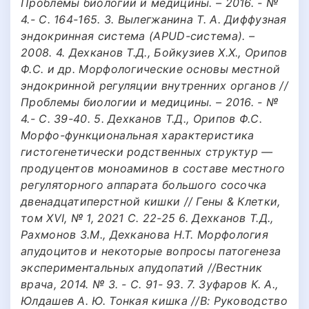
Проблемы биологии и медицины. – 2016. - №
4.- С. 164-165. 3. Вылегжанина Т. А. Диффузная
эндокринная система (APUD-система). –
2008. 4. Дехканов Т.Д., Бойкузиев Х.Х., Орипов
Ф.С. и др. Морфологические основы местной
эндокринной регуляции внутренних органов //
Проблемы биологии и медицины. – 2016. - №
4.- С. 39-40. 5. Дехканов Т.Д., Орипов Ф.С.
Морфо-функциональная характеристика
гистогенетически родственных структур —
продуцентов моноаминов в составе местного
регуляторного аппарата большого сосочка
двенадцатиперстной кишки // Гены & Клетки,
том XVI, № 1, 2021 С. 22-25 6. Дехканов Т.Д.,
Рахмонов З.М., Дехканова Н.Т. Морфология
апудоцитов и некоторые вопросы патогенеза
экспериментальных апудопатий //Вестник
врача, 2014. № 3. - С. 91- 93. 7. Зуфаров К. А.,
Юлдашев А. Ю. Тонкая кишка //В: Руководство