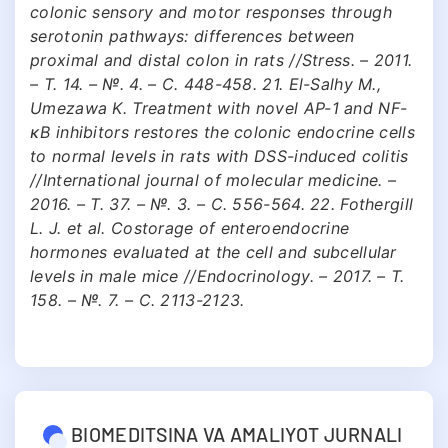
colonic sensory and motor responses through
serotonin pathways: differences between
proximal and distal colon in rats //Stress. – 2011.
– Т. 14. – №. 4. – С. 448-458. 21. El-Salhy M.,
Umezawa K. Treatment with novel AP-1 and NF-
κB inhibitors restores the colonic endocrine cells
to normal levels in rats with DSS-induced colitis
//International journal of molecular medicine. –
2016. – Т. 37. – №. 3. – С. 556-564. 22. Fothergill
L. J. et al. Costorage of enteroendocrine
hormones evaluated at the cell and subcellular
levels in male mice //Endocrinology. – 2017. – Т.
158. – №. 7. – С. 2113-2123.
BIOMEDITSINA VA AMALIYOT JURNALI