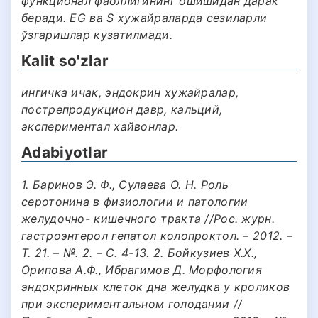
функционал фаоллигининг ошишидан дарак
беради. EG ва S хужайраларда сезиларли
ўзгаришлар кузатилмади.
Kalit so'zlar
ингичка ичак, эндокрин хужайралар,
пострепродукцион давр, кальций,
экспериментал хайвонлар.
Adabiyotlar
1. Баринов Э. Ф., Сулаева О. Н. Роль
серотонина в физиологии и патологии
желудочно- кишечного тракта //Рос. журн.
гастроэнтерол гепатол колопроктол. – 2012. –
Т. 21. – №. 2. – С. 4-13. 2. Бойкузиев Х.Х.,
Орипова А.Ф., Ибрагимов Д. Морфология
эндокринных клеток дна желудка у кроликов
при экспериментальном голодании //