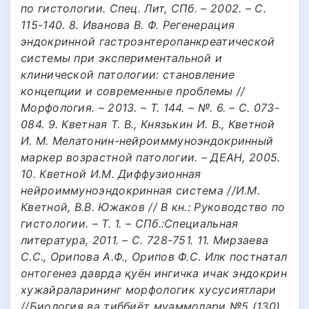
по гистологии. Спец. Лит, СПб. – 2002. – С.
115-140. 8. Иванова В. Ф. Регенерация
эндокринной гастроэнтеропанкреатической
системы при экспериментальной и
клинической патологии: становление
концепции и современные проблемы //
Морфология. – 2013. – Т. 144. – №. 6. – С. 073-
084. 9. Кветная Т. В., Князькин И. В., Кветной
И. М. Мелатонин-нейроиммуноэндокринный
маркер возрастной патологии. – ДЕАН, 2005.
10. Кветной И.М. Диффузионная
нейроиммуноэндокринная система //И.М.
Кветной, В.В. Южаков // В кн.: Руководство по
гистологии. – Т. 1. – СПб.:Специальная
литература, 2011. – С. 728-751. 11. Мирзаева
С.С., Орипова А.Ф., Орипов Ф.С. Илк постнатал
онтогенез даврда қуён ингичка ичак эндокрин
хужайраларининг морфологик хусусиятлари
//Биология ва тиббиёт муаммолари №5 (130)