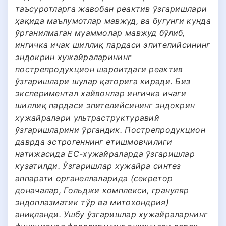
таъсуротларга жавобан реактив ўзгаришлари
ҳақида маълумотлар мавжуд, ва бугунги кунда
ўрганилмаган муаммолар мавжуд бўлиб,
ингичка ичак шиллиқ пардаси эпителийсининг
эндокрин хужайраларининг
пострепродукцион шароитдаги реактив
ўзгаришлари шулар қаторига киради. Биз
экспериментал хайвонлар ингичка ичаги
шиллиқ пардаси эпителийсининг эндокрин
хужайралари ультраструктуравий
ўзгаришларини ўргандик. Пострепродукцион
даврда эстрогеннинг етишмовчилиги
натижасида EС-хужайраларда ўзгаришлар
кузатилди. Ўзгаришлар хужайра синтез
аппарати органеллаларида (секретор
доначалар, Гольджи комплекси, грануляр
эндоплазматик тўр ва митохондрия)
аниқланди. Ушбу ўзгаришлар хужайраларнинг