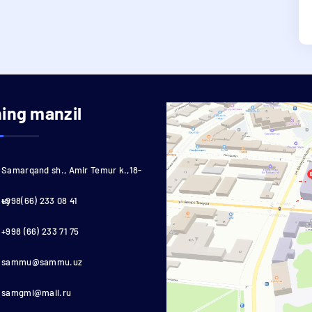
ning manzil
Samarqand sh., Amir Temur k.,18-
uy
+998(66) 233 08 41
+998 (66) 233 71 75
sammu@sammu.uz
samgmi@mail.ru