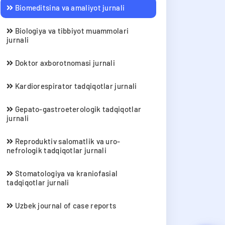
Biomeditsina va amaliyot jurnali
Biologiya va tibbiyot muammolari
jurnali
Doktor axborotnomasi jurnali
Kardiorespirator tadqiqotlar jurnali
Gepato-gastroeterologik tadqiqotlar
jurnali
Reproduktiv salomatlik va uro-
nefrologik tadqiqotlar jurnali
Stomatologiya va kraniofasial
tadqiqotlar jurnali
Uzbek journal of case reports