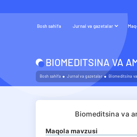
Bosh sahifa
Jurnal va gazetalar
Maqo
BIOMEDITSINA VA A
Bosh sahifa
Jurnal va gazetalar
Biomeditsina va
Biomeditsina va a
Maqola mavzusi