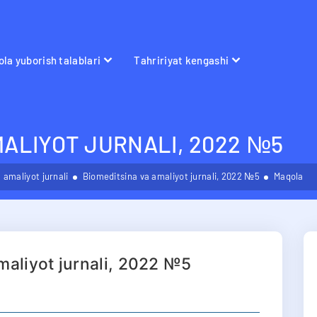
la yuborish talablari
Tahririyat kengashi
MALIYOT JURNALI, 2022 №5
 amaliyot jurnali
Biomeditsina va amaliyot jurnali, 2022 №5
Maqola
maliyot jurnali, 2022 №5