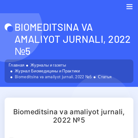
Me
BIOMEDITSINA VA
AMALIYOT JURNALI, 2022
№5
Главная
Журналы и газеты
Журнал Биомедицины и Практики
Biomeditsina va amaliyot jurnali, 2022 №5
Статья
Biomeditsina va amaliyot jurnali,
2022 №5