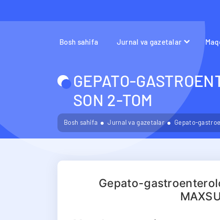
Bosh sahifa
Jurnal va gazetalar
Maqo
GEPATO-GASTROENT
SON 2-TOM
Bosh sahifa
Jurnal va gazetalar
Gepato-gastroet
Gepato-gastroenterolo
MAXSU