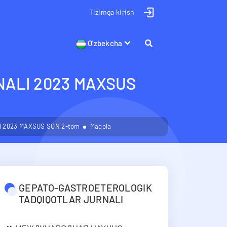
Tizimga kirish
O'zbekcha
ALI 2023 MAXSUS
ali 2023 MAXSUS SON 2-tom
Maqola
GEPATO-GASTROETEROLOGIK
TADQIQOTLAR JURNALI