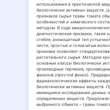
использования в практической мед
биологически активных веществ. Ц
признаков сырья травы томата обы
особенностей и химического сост
методом. В ходе микроскопическо
диагностические признаки, такие 
стебля, аномоцитный тип устьично
листа, простые и головчатые волоск
признаки позволяют стандартизова
растительного сырья. Методом хр
основные классы биологически акт
производные терпенов, производны
фенолов (простой фенол). Предвар
фармакологические эффекты каждо
биологически активных веществ. П
имеющиеся исследования данных п
определенных веществ. Предложен
выбранного объекта – травы томат