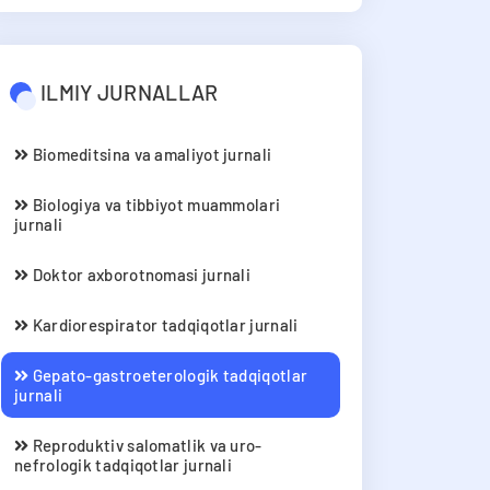
ILMIY JURNALLAR
Biomeditsina va amaliyot jurnali
Biologiya va tibbiyot muammolari
jurnali
Doktor axborotnomasi jurnali
Kardiorespirator tadqiqotlar jurnali
Gepato-gastroeterologik tadqiqotlar
jurnali
Reproduktiv salomatlik va uro-
nefrologik tadqiqotlar jurnali