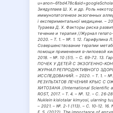
u=anon~6fbd478c&sid=googleScholar
Зиядуллаев Ш. Х. и др. Роль некот
иммунопатогенезе экзогенных аллер
i експериментальної медицини. – 2017.
Тураева Д. Х. Факторы риска разви
течение и терапия //Журнал гепато
2020. – Т. 1. – №. 1. 12. Гарифулина 
Совершенствование терапии метаб
помощи применения α-липоевой кисл
2018. – №. 10 (51). – С. 69-72. 13.
ПОЧЕК У ДЕТЕЙ С ЭКЗОГЕННО-К
ЖУРНАЛ РЕПРОДУКТИВНОГО ЗДОР
ИССЛЕДОВАНИЙ. – 2020. – Т. 1. – №.
РЕЗУЛЬТАТОВ ЛЕЧЕНИЯ КРЫС С 
ХИТОЗАНА //International Scientific a
ROST, 2017. – Т. 4. – №. 12. – С. 26-
Nuklein kislotalar kimyosi, ularning 
– 2021. – №. 2-1 (113). – С. 10-12. 16.
F. S. (2022). The importance of enzy