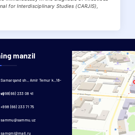
al for Interdisciplinary Studies (CARJIS),
ning manzil
Samarqand sh., Amir Temur k.,18-
uy
+998(66) 233 08 41
+998 (66) 233 71 75
sammu@sammu.uz
samgmi@mail.ru