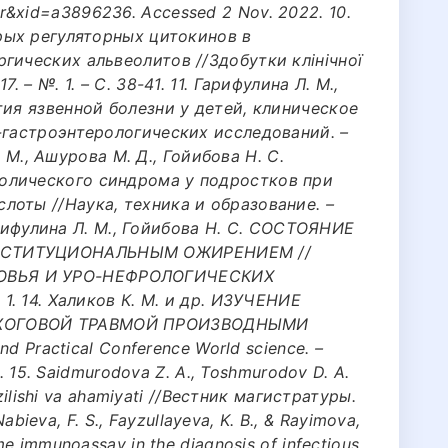
&xid=a3896236. Accessed 2 Nov. 2022. 10.
орых регуляторных цитокинов в
гических альвеолитов //Здобутки клінічної
 – №. 1. – С. 38-41. 11. Гарифулина Л. М.,
тия язвенной болезни у детей, клиническое
-гастроэнтерологических исследований. –
Л. М., Ашурова М. Д., Гойибова Н. С.
олического синдрома у подростков при
оты //Наука, техника и образование. –
 Гарифулина Л. М., Гойибова Н. С. СОСТОЯНИЕ
ОНСТИТУЦИОНАЛЬНЫМ ОЖИРЕНИЕМ //
ОВЬЯ И УРО-НЕФРОЛОГИЧЕСКИХ
 1. 14. Халиков К. М. и др. ИЗУЧЕНИЕ
ОЖОГОВОЙ ТРАВМОЙ ПРОИЗВОДНЫМИ
nd Practical Conference World science. –
28. 15. Saidmurodova Z. A., Toshmurodov D. A.
tuzilishi va ahamiyati //Вестник магистратуры.
 Nabieva, F. S., Fayzullayeva, K. B., & Rayimova,
me immunoassay in the diagnosis of infectious