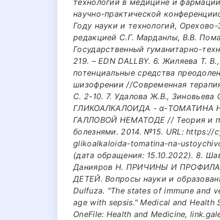
технологий в медицине и фармации
научно-практической конференции
Году науки и технологий, Орехово-
редакцией С.Г. Марданлы, В.В. Пома
Государственный гуманитарно-техно
219. – EDN DALLBY. 6. Жиляева Т. В.
потенциальные средства преодолен
шизофрении //Современная терапия 
С. 2-10. 7. Удалова Ж.В., Зиновье
ГЛИКОАЛКАЛОИДА - ɑ-ТОМАТИНА 
ГАЛЛОВОЙ НЕМАТОДЕ // Теория и п
болезнями. 2014. №15. URL: https://cy
glikoalkaloida-tomatina-na-ustoychi
(дата обращения: 15.10.2022). 8. Ша
Данияров Н. ПРИЧИНЫ И ПРОФИЛ
ДЕТЕЙ. Вопросы науки и образования
Dulfuza. "The states of immune and ve
age with sepsis." Medical and Health S
OneFile: Health and Medicine, link.