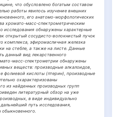
ицине, что обусловлено богатым составом
елью работы явилось изучение внешних
кновенного, его анатомо-морфологических
ава хромато-масс-спектрометрическим
го исследования обнаружены характерные
как открытый сосудисто-волокнистый пучок
го комплекса, эфиромасличная железка
и на стебле, а также на листе. Данные
ть данный вид лекарственного
омато-масс-спектрометрии обнаружены
ивных веществ: производные алкалоидов,
е фолиевой кислоты (птерин), производные
ительно охарактеризованы
го из найденных производных групп
риведен литературный обзор на уже
роизводных, в виде индивидуально
 дальнейший путь исследования,
а обыкновенного.