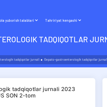
la yuborish talablari
Tahririyat kengashi
EROLOGIK TADQIQOTLAR JURN
erologik tadqiqotlar jurnali
Gepato-gastroenterologik tadqiqotlar jurn
gik tadqiqotlar jurnali 2023
S SON 2-tom