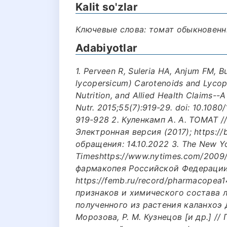
Kalit so'zlar
Ключевые слова: томат обыкновенн
Adabiyotlar
1. Perveen R, Suleria HA, Anjum FM, 
lycopersicum) Carotenoids and Lycop
Nutrition, and Allied Health Claims-
Nutr. 2015;55(7):919-29. doi: 10.108
919-928 2. Куленкамп А. А. ТОМАТ 
Электронная версия (2017); https://b
обращения: 14.10.2022 3. The New Y
Timeshttps://www.nytimes.com/2009/
фармакопея Российской Федерации X
https://femb.ru/record/pharmacope
признаков и химического состава 
полученного из растения каланхоэ Д
Морозова, Р. М. Кузнецов [и др.] 