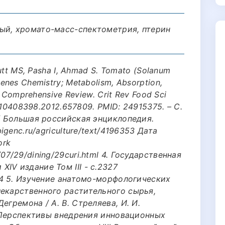
ый, хромато-масс-спектометрия, птерин
Butt MS, Pasha I, Ahmad S. Tomato (Solanum
enes Chemistry; Metabolism, Absorption,
-A Comprehensive Review. Crit Rev Food Sci
0/10408398.2012.657809. PMID: 24915375. – С.
// Большая российская энциклопедия.
igenc.ru/agriculture/text/4196353 Дата
ork
07/29/dining/29curi.html 4. Государственная
IV издание Том III - с.2327
a14 5. Изучение анатомо-морфологических
лекарственного растительного сырья,
егремона / А. В. Стреляева, И. И.
// Перспективы внедрения инновационных