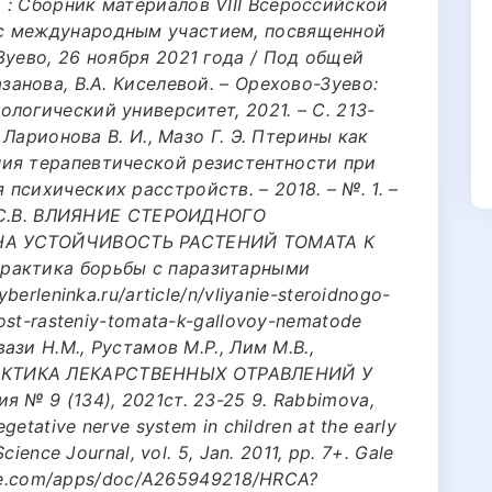
 : Сборник материалов VIII Всероссийской
с международным участием, посвященной
Зуево, 26 ноября 2021 года / Под общей
занова, В.А. Киселевой. – Орехово-Зуево:
логический университет, 2021. – С. 213-
, Ларионова В. И., Мазо Г. Э. Птерины как
ия терапевтической резистентности при
психических расстройств. – 2018. – №. 1. –
ва С.В. ВЛИЯНИЕ СТЕРОИДНОГО
НА УСТОЙЧИВОСТЬ РАСТЕНИЙ ТОМАТА К
рактика борьбы с паразитарными
berleninka.ru/article/n/vliyanie-steroidnogo-
vost-rasteniy-tomata-k-gallovoy-nematode
вази Н.М., Рустамов М.Р., Лим М.В.,
АКТИКА ЛЕКАРСТВЕННЫХ ОТРАВЛЕНИЙ У
 № 9 (134), 2021ст. 23-25 9. Rabbimova,
getative nerve system in children at the early
cience Journal, vol. 5, Jan. 2011, pp. 7+. Gale
gale.com/apps/doc/A265949218/HRCA?