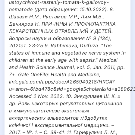
ustoychivost-rasteniy-tomata-k-gallovoy-
nematode (дата обращения: 15.10.2022). 8.
Шавази Н.М., Рустамов М.Р., Лим М.В.,
Данияров Н. ПРИЧИНЫ И ПРОФИЛАКТИКА
ЛЕКАРСТВЕННЫХ ОТРАВЛЕНИЙ У ДЕТЕЙ.
Вопросы науки и образования № 9 (134),
2021ст. 23-25 9. Rabbimova, Dulfuza. "The
states of immune and vegetative nerve system in
children at the early age with sepsis." Medical
and Health Science Journal, vol. 5, Jan. 2011, pp.
7+. Gale OneFile: Health and Medicine,
link.gale.com/apps/doc/A265949218/HRCA?
u=anon~6fbd478c&sid=googleScholar&xid=a389623
Accessed 2 Nov. 2022. 10. Зиядуллаев Ш. Х. и
др. Роль некоторых регуляторных цитокинов
в иммунопатогенезе экзогенных
аллергических альвеолитов //Здобутки
клінічної i експериментальної медицини. –
2017. – №. 1. – С. 38-41. 11. Гарифулина Л. М.,