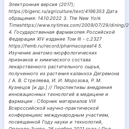
Электронная версия (2017);
https://bigenc.ru/agriculture/text/4196353 Дата
обращения: 14.10.2022 3. The New York
Timeshttps://www.nytimes.com/2009/07/29/dining/2
4. Государственная фармакопея Российской
Федерации XIV издание Том III - с.2327
https://femb.ru/record/pharmacopea14 5.
Изучение анатомо-морфологических
признаков и химического состава
лекарственного растительного сырья,
полученного из растения каланхоэ Дегремона
/ А. В. Стреляева, И. И. Морозова, Р. М.
Кузнецов [и др.] // Перспективы внедрения
инновационных технологий в медицине и
фармации : Сборник материалов VIII
Всероссийской научно-практической
конференциис международным участием,
посвященной Году науки и технологий,
Орехово-Зуево, 26 ноября 2021 года / Под