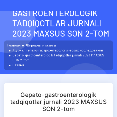
GEPATO-
GASTROENTEROLOGIK
TADQIQOTLAR JURNALI
2023 MAXSUS SON 2-TOM
Главная
Журналы и газеты
Журнал гепато-гастроэнтерологических исследований
Gepato-gastroenterologik tadqiqotlar jurnali 2023 MAXSUS
SON 2-tom
Статья
Gepato-gastroenterologik
tadqiqotlar jurnali 2023 MAXSUS
SON 2-tom