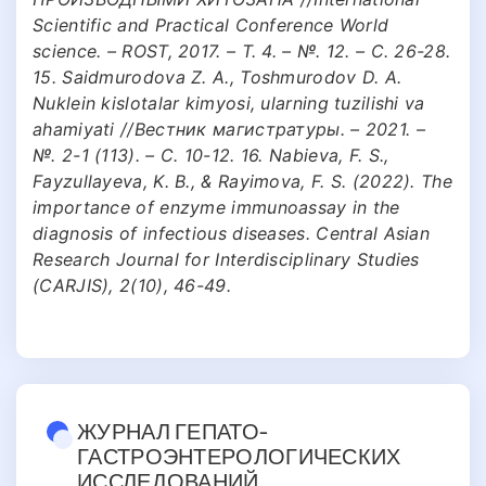
Scientific and Practical Conference World
science. – ROST, 2017. – Т. 4. – №. 12. – С. 26-28.
15. Saidmurodova Z. A., Toshmurodov D. A.
Nuklein kislotalar kimyosi, ularning tuzilishi va
ahamiyati //Вестник магистратуры. – 2021. –
№. 2-1 (113). – С. 10-12. 16. Nabieva, F. S.,
Fayzullayeva, K. B., & Rayimova, F. S. (2022). The
importance of enzyme immunoassay in the
diagnosis of infectious diseases. Central Asian
Research Journal for Interdisciplinary Studies
(CARJIS), 2(10), 46-49.
ЖУРНАЛ ГЕПАТО-
ГАСТРОЭНТЕРОЛОГИЧЕСКИХ
ИССЛЕДОВАНИЙ