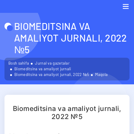
Me
BIOMEDITSINA VA
AMALIYOT JURNALI, 2022
№5
Bosh sahifa
Jurnal va gazetalar
Biomeditsina va amaliyot jurnali
Biomeditsina va amaliyot jurnali, 2022 №5
Maqola
Biomeditsina va amaliyot jurnali,
2022 №5