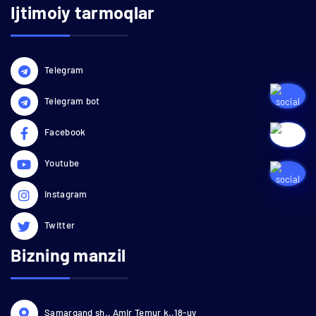
Ijtimoiy tarmoqlar
Telegram
Telegram bot
Facebook
Youtube
Instagram
Twitter
Bizning manzil
Samarqand sh., Amir Temur k.,18-uy