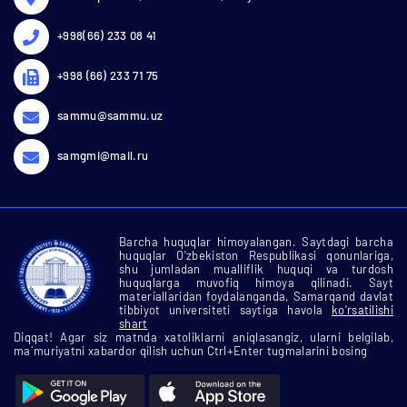
+998(66) 233 08 41
+998 (66) 233 71 75
sammu@sammu.uz
samgmi@mail.ru
Barcha huquqlar himoyalangan. Saytdagi barcha
huquqlar O'zbekiston Respublikasi qonunlariga,
shu jumladan mualliflik huquqi va turdosh
huquqlarga muvofiq himoya qilinadi. Sayt
materiallaridan foydalanganda, Samarqand davlat
tibbiyot universiteti saytiga havola
ko'rsatilishi
shart
Diqqat! Agar siz matnda xatoliklarni aniqlasangiz, ularni belgilab,
ma`muriyatni xabardor qilish uchun Ctrl+Enter tugmalarini bosing