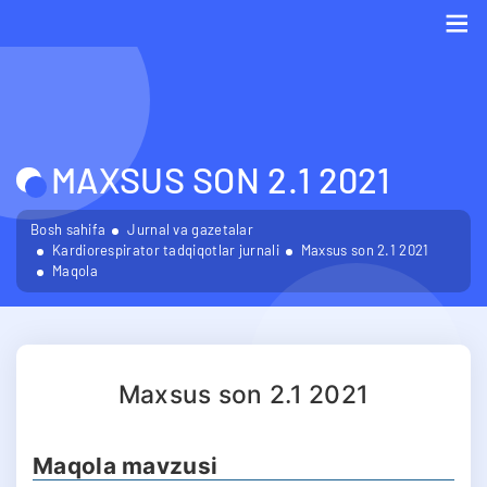
Me
MAXSUS SON 2.1 2021
Bosh sahifa
Jurnal va gazetalar
Kardiorespirator tadqiqotlar jurnali
Maxsus son 2.1 2021
Maqola
Maxsus son 2.1 2021
Maqola mavzusi