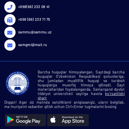
+998(66) 233 08 41
+998 (66) 233 71 75
sammu@sammu.uz
samgmi@mail.ru
Barcha huquqlar himoyalangan. Saytdagi barcha
huquqlar O'zbekiston Respublikasi qonunlariga,
shu jumladan mualliflik huquqi va turdosh
huquqlarga muvofiq himoya qilinadi. Sayt
materiallaridan foydalanganda, Samarqand davlat
tibbiyot universiteti saytiga havola
ko'rsatilishi
shart
Diqqat! Agar siz matnda xatoliklarni aniqlasangiz, ularni belgilab,
ma`muriyatni xabardor qilish uchun Ctrl+Enter tugmalarini bosing