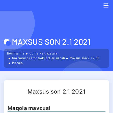
Me
MAXSUS SON 2.1 2021
Bosh sahifa
Jurnal va gazetalar
Kardiorespirator tadqiqotlar jurnali
Maxsus son 2.1 2021
Maqola
Maxsus son 2.1 2021
Maqola mavzusi