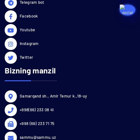
Telegram bot
Facebook
Youtube
Instagram
Twitter
Bizning manzil
Samarqand sh., Amir Temur k.,18-uy
+998(66) 233 08 41
+998 (66) 233 71 75
sammu@sammu.uz