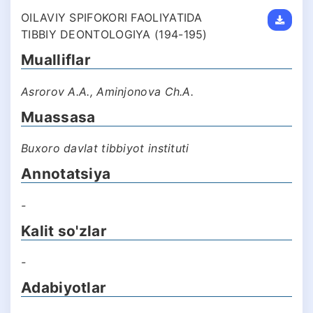
OILAVIY SРIFOKORI FAOLIYATIDA
TIBBIY DEONTOLOGIYA (194-195)
Mualliflar
Asrorov A.A., Aminjonova Ch.A.
Muassasa
Buxoro davlat tibbiyot instituti
Annotatsiya
-
Kalit so'zlar
-
Adabiyotlar