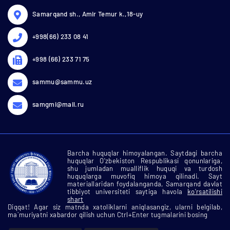
Samarqand sh., Amir Temur k.,18-uy
+998(66) 233 08 41
+998 (66) 233 71 75
sammu@sammu.uz
samgmi@mail.ru
Barcha huquqlar himoyalangan. Saytdagi barcha
huquqlar O'zbekiston Respublikasi qonunlariga,
shu jumladan mualliflik huquqi va turdosh
huquqlarga muvofiq himoya qilinadi. Sayt
materiallaridan foydalanganda, Samarqand davlat
tibbiyot universiteti saytiga havola
ko'rsatilishi
shart
Diqqat! Agar siz matnda xatoliklarni aniqlasangiz, ularni belgilab,
ma`muriyatni xabardor qilish uchun Ctrl+Enter tugmalarini bosing