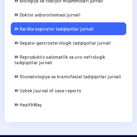
Biologiya va tibbiyot muammolari jurnali
Doktor axborotnomasi jurnali
Kardiorespirator tadqiqotlar jurnali
Gepato-gastroeterologik tadqiqotlar jurnali
Reproduktiv salomatlik va uro-nefrologik
tadqiqotlar jurnali
Stomatologiya va kraniofasial tadqiqotlar jurnali
Uzbek journal of case reports
HealthWay