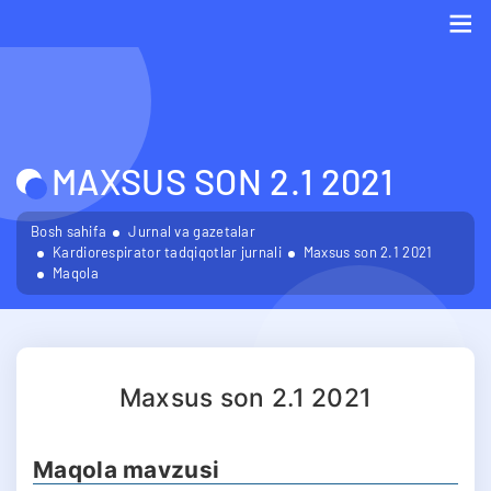
Me
MAXSUS SON 2.1 2021
Bosh sahifa
Jurnal va gazetalar
Kardiorespirator tadqiqotlar jurnali
Maxsus son 2.1 2021
Maqola
Maxsus son 2.1 2021
Maqola mavzusi