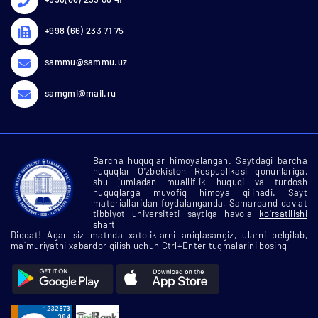
+998 (66) 233 71 75
sammu@sammu.uz
samgmi@mail.ru
Barcha huquqlar himoyalangan. Saytdagi barcha
huquqlar O'zbekiston Respublikasi qonunlariga,
shu jumladan mualliflik huquqi va turdosh
huquqlarga muvofiq himoya qilinadi. Sayt
materiallaridan foydalanganda, Samarqand davlat
tibbiyot universiteti saytiga havola
ko'rsatilishi
shart
Diqqat! Agar siz matnda xatoliklarni aniqlasangiz, ularni belgilab,
ma`muriyatni xabardor qilish uchun Ctrl+Enter tugmalarini bosing