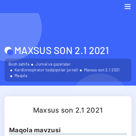
Me
MAXSUS SON 2.1 2021
Bosh sahifa
Jurnal va gazetalar
Kardiorespirator tadqiqotlar jurnali
Maxsus son 2.1 2021
Maqola
Maxsus son 2.1 2021
Maqola mavzusi