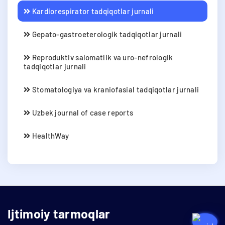
Kardiorespirator tadqiqotlar jurnali
Gepato-gastroeterologik tadqiqotlar jurnali
Reproduktiv salomatlik va uro-nefrologik
tadqiqotlar jurnali
Stomatologiya va kraniofasial tadqiqotlar jurnali
Uzbek journal of case reports
HealthWay
Ijtimoiy tarmoqlar