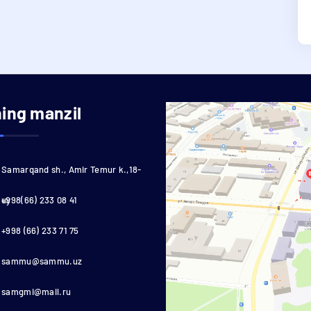
ning manzil
Samarqand sh., Amir Temur k.,18-
uy
+998(66) 233 08 41
+998 (66) 233 71 75
sammu@sammu.uz
samgmi@mail.ru