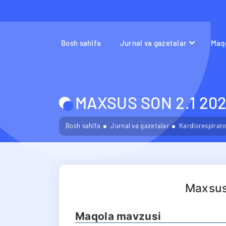
Bosh sahifa
Jurnal va gazetalar
Maqo
MAXSUS SON 2.1 202
Bosh sahifa
Jurnal va gazetalar
Kardiorespirator
Maxsus
Maqola mavzusi