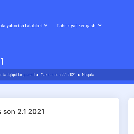
la yuborish talablari
Tahririyat kengashi
1
 tadqiqotlar jurnali
Maxsus son 2.1 2021
Maqola
 son 2.1 2021