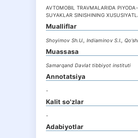
AVTOMOBIL TRAVMALARIDA PIYODA
SUYAKLAR SINISHINING XUSUSIYATLA
Mualliflar
Shoyimov Sh.U., Indiaminov S.I., Qo‘s
Muassasa
Samarqand Davlat tibbiyot instituti
Annotatsiya
-
Kalit so'zlar
-
Adabiyotlar