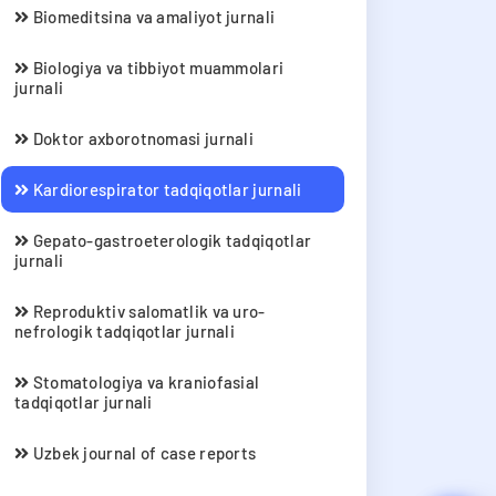
Biomeditsina va amaliyot jurnali
Biologiya va tibbiyot muammolari
jurnali
Doktor axborotnomasi jurnali
Kardiorespirator tadqiqotlar jurnali
Gepato-gastroeterologik tadqiqotlar
jurnali
Reproduktiv salomatlik va uro-
nefrologik tadqiqotlar jurnali
Stomatologiya va kraniofasial
tadqiqotlar jurnali
Uzbek journal of case reports