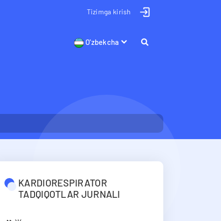
Tizimga kirish
O'zbekcha
KARDIORESPIRATOR
TADQIQOTLAR JURNALI