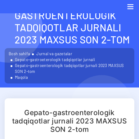
GEPATO-
GASTROENTEROLOGIK
Me
TADQIQOTLAR JURNALI
2023 MAXSUS SON 2-TOM
Bosh sahifa
Jurnal va gazetalar
Gepato-gastroeterologik tadqiqotlar jurnali
Gepato-gastroenterologik tadqiqotlar jurnali 2023 MAXSUS
SON 2-tom
Maqola
Gepato-gastroenterologik
tadqiqotlar jurnali 2023 MAXSUS
SON 2-tom