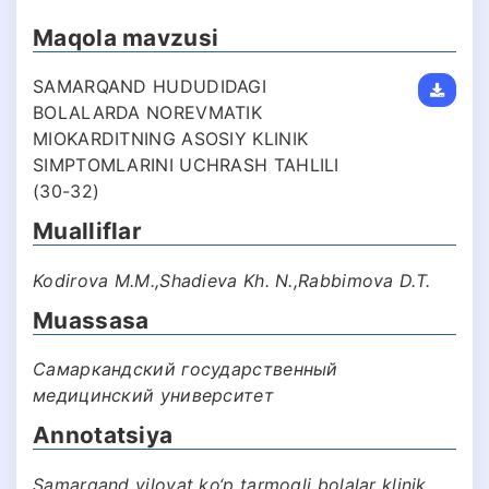
Maqola mavzusi
SAMARQAND HUDUDIDAGI
BOLALARDA NOREVMATIK
MIOKARDITNING ASOSIY KLINIK
SIMPTOMLARINI UCHRASH TAHLILI
(30-32)
Mualliflar
Kodirova M.M.,Shadieva Kh. N.,Rabbimova D.T.
Muassasa
Самаркандский государственный
медицинский университет
Annotatsiya
Samarqand viloyat ko‘p tarmoqli bolalar klinik