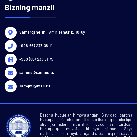
Bizning manzil
Samarqand sh., Amir Temur k.,18-uy
+998(66) 233 08 41
+998 (66) 233 71 75
sammu@sammu.uz
samgmi@mail.ru
Barcha huquqlar himoyalangan. Saytdagi barcha
huquqlar O'zbekiston Respublikasi qonunlariga,
shu jumladan mualliflik huquqi va turdosh
huquqlarga muvofiq himoya qilinadi. Sayt
materiallaridan foydalanganda, Samarqand davlat