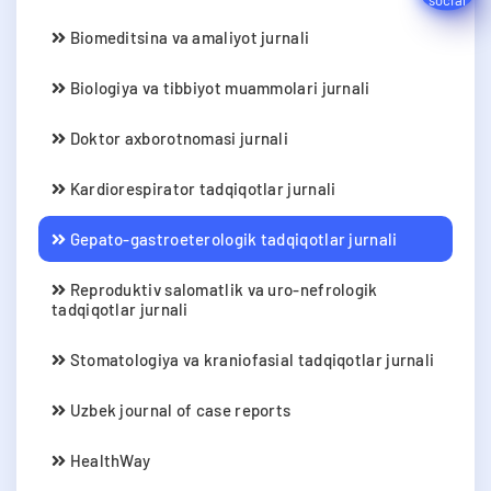
Biomeditsina va amaliyot jurnali
Biologiya va tibbiyot muammolari jurnali
Doktor axborotnomasi jurnali
Kardiorespirator tadqiqotlar jurnali
Gepato-gastroeterologik tadqiqotlar jurnali
Reproduktiv salomatlik va uro-nefrologik
tadqiqotlar jurnali
Stomatologiya va kraniofasial tadqiqotlar jurnali
Uzbek journal of case reports
HealthWay