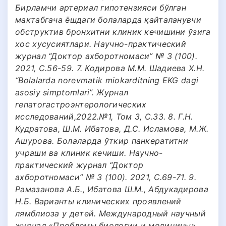
Бирламчи артериал гипотензияси бўлган
мактабгача ёшдаги болаларда қайталанувчи
обструктив бронхитни клиник кечишини ўзига
хос хусусиятлари. Научно-практический
журнал “Доктор ахборотномаси” № 3 (100).
2021, С.56-59. 7. Кодирова М.М. Шадиева Х.Н.
“Bolalarda norevmatik miokarditning EKG dagi
asosiy simptomlari”. Журнал
гепатогастроэнтерологических
исследований,2022.№1, Том 3, С.33. 8. Г.Н.
Кудратова, Ш.М. Ибатова, Д.С. Исламова, М.Ж.
Ашурова. Болаларда ўткир панкератитни
учраши ва клиник кечиши. Научно-
практический журнал “Доктор
ахборотномаси” № 3 (100). 2021, С.69-71. 9.
Рамазанова А.Б., Ибатова Ш.М., Абдукадирова
Н.Б. Варианты клинических проявлений
лямблиоза у детей. Международный научный
журнал «Проблемы биологии и медицины».