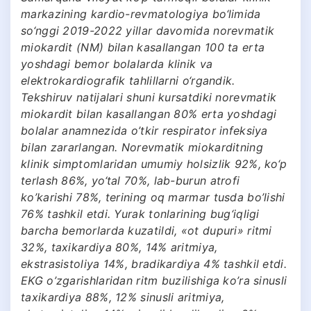
markazining kardio-revmatologiya bo‘limida
so‘nggi 2019-2022 yillar davomida norevmatik
miokardit (NM) bilan kasallangan 100 ta erta
yoshdagi bemor bolalarda klinik va
elektrokardiografik tahlillarni o‘rgandik.
Tekshiruv natijalari shuni kursatdiki norevmatik
miokardit bilan kasallangan 80% erta yoshdagi
bolalar anamnezida o’tkir respirator infeksiya
bilan zararlangan. Norevmatik miokarditning
klinik simptomlaridan umumiy holsizlik 92%, ko‘p
terlash 86%, yo‘tal 70%, lab-burun atrofi
ko’karishi 78%, terining oq marmar tusda bo’lishi
76% tashkil etdi. Yurak tonlarining bug‘iqligi
barcha bemorlarda kuzatildi, «ot dupuri» ritmi
32%, taxikardiya 80%, 14% aritmiya,
ekstrasistoliya 14%, bradikardiya 4% tashkil etdi.
EKG o’zgarishlaridan ritm buzilishiga ko’ra sinusli
taxikardiya 88%, 12% sinusli aritmiya,