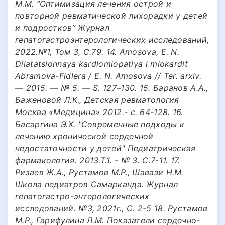
М.М. “Оптимизация лечения острой и
повторной ревматической лихорадки у детей
и подростков” Журнал
гепатогастроэнтерологических исследований,
2022.№1, Том 3, С.79. 14. Amosova, E. N.
Dilatatsionnaya kardiomiopatiya i miokardit
Abramova-Fidlera / E. N. Amosova // Ter. arxiv.
— 2015. — № 5. — S. 127–130. 15. Баранов А.А.,
Баженовой Л.К., Детская ревматология
Москва «Медицина» 2012.- с. 64-128. 16.
Басаргина Э.Х. "Современные подходы к
лечению хронической сердечной
недостаточности у детей" Педиатрическая
фармакология. 2013.Т.1. - № 3. С.7-11. 17.
Ризаев Ж.А., Рустамов М.Р., Шавази Н.М.
Школа педиатров Самарканда. Журнал
гепатогастро-энтерологических
исследований. №3, 2021г., С. 2-5 18. Рустамов
М.Р., Гарифулина Л.М. Показатели сердечно-