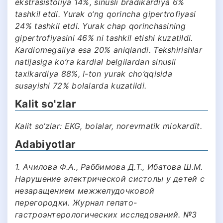
ekstrasistoliya 14%, sinusli bradikardiya 6%
tashkil etdi. Yurak o‘ng qorincha gipertrofiyasi
24% tashkil etdi. Yurak chap qorinchasining
gipertrofiyasini 46% ni tashkil etishi kuzatildi.
Kardiomegaliya esa 20% aniqlandi. Tekshirishlar
natijasiga ko’ra kardial belgilardan sinusli
taxikardiya 88%, I-ton yurak cho’qqisida
susayishi 72% bolalarda kuzatildi.
Kalit so'zlar
Kalit so‘zlar: EKG, bolalar, norevmatik miokardit.
Adabiyotlar
1. Ачилова Ф.А., Раббимова Д.Т., Ибатова Ш.М.
Нарушение электрической систолы у детей с
незаращением межжелудочковой
перегородки. Журнал гепато-
гастроэнтерологических исследований. №3