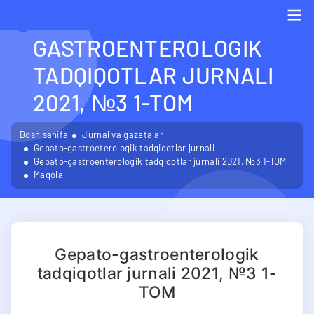
GEPATO-
GASTROENTEROLOGIK
Me
TADQIQOTLAR JURNALI
2021, №3 1-TOM
Bosh sahifa
Jurnal va gazetalar
Gepato-gastroeterologik tadqiqotlar jurnali
Gepato-gastroenterologik tadqiqotlar jurnali 2021, №3 1-TOM
Maqola
Gepato-gastroenterologik
tadqiqotlar jurnali 2021, №3 1-
TOM