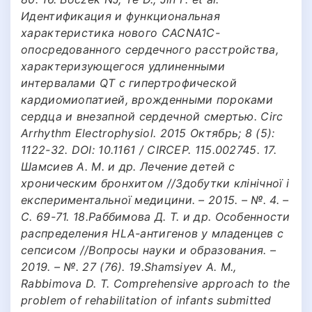
Идентификация и функциональная
характеристика нового CACNA1C-
опосредованного сердечного расстройства,
характеризующегося удлиненными
интервалами QT с гипертрофической
кардиомиопатией, врожденными пороками
сердца и внезапной сердечной смертью. Circ
Arrhythm Electrophysiol. 2015 Октябрь; 8 (5):
1122-32. DOI: 10.1161 / CIRCEP. 115.002745. 17.
Шамсиев А. М. и др. Лечение детей с
хроническим бронхитом //Здобутки клінічної i
експериментальної медицини. – 2015. – №. 4. –
С. 69-71. 18.Раббимова Д. Т. и др. Особенности
распределения HLA-антигенов у младенцев с
сепсисом //Вопросы науки и образования. –
2019. – №. 27 (76). 19.Shamsiyev A. M.,
Rabbimova D. T. Comprehensive approach to the
problem of rehabilitation of infants submitted