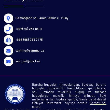
Samarqand sh., Amir Temur k.,18-uy
+998(66) 233 08 41
+998 (66) 233 71 75
sammu@sammu.uz
samgmi@mail.ru
Barcha huquqlar himoyalangan. Saytdagi barcha
huquqlar O'zbekiston Respublikasi qonunlariga,
shu jumladan mualliflik huquqi va turdosh
huquqlarga muvofiq himoya qilinadi. Sayt
materiallaridan foydalanganda, Samarqand davlat
tibbiyot universiteti saytiga havola
ko'rsatilishi
shart