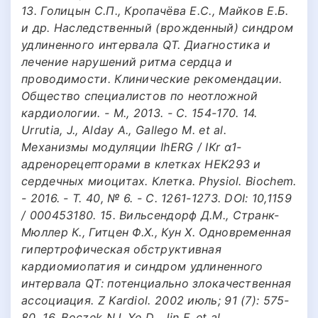
13. Голицын С.П., Кропачёва Е.С., Майков Е.Б.
и др. Наследственный (врожденный) синдром
удлиненного интервала QT. Диагностика и
лечение нарушений ритма сердца и
проводимости. Клинические рекомендации.
Общество специалистов по неотложной
кардиологии. - М., 2013. - С. 154-170. 14.
Urrutia, J., Alday A., Gallego M. et al.
Механизмы модуляции IhERG / IKr α1-
адренорецепторами в клетках HEK293 и
сердечных миоцитах. Клетка. Physiol. Biochem.
- 2016. - Т. 40, № 6. - С. 1261-1273. DOI: 10,1159
/ 000453180. 15. Вильсендорф Д.М., Странк-
Мюллер К., Гитцен Ф.Х., Кун Х. Одновременная
гипертрофическая обструктивная
кардиомиопатия и синдром удлиненного
интервала QT: потенциально злокачественная
ассоциация. Z Kardiol. 2002 июль; 91 (7): 575-
80. 16. Boczek NJ, Ye D., Jin F. et al.