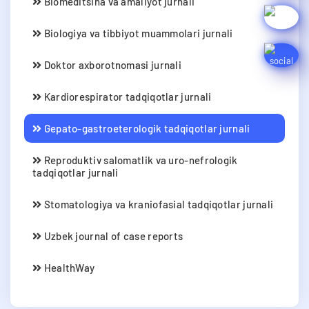
Biomeditsina va amaliyot jurnali
Biologiya va tibbiyot muammolari jurnali
Doktor axborotnomasi jurnali
Kardiorespirator tadqiqotlar jurnali
Gepato-gastroeterologik tadqiqotlar jurnali
Reproduktiv salomatlik va uro-nefrologik
tadqiqotlar jurnali
Stomatologiya va kraniofasial tadqiqotlar jurnali
Uzbek journal of case reports
HealthWay