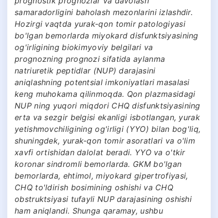
prognostik prognozlar va davolash
samaradorligini baholash mezonlarini izlashdir.
Hozirgi vaqtda yurak-qon tomir patologiyasi
bo'lgan bemorlarda miyokard disfunktsiyasining
og'irligining biokimyoviy belgilari va
prognozning prognozi sifatida aylanma
natriuretik peptidlar (NUP) darajasini
aniqlashning potentsial imkoniyatlari masalasi
keng muhokama qilinmoqda. Qon plazmasidagi
NUP ning yuqori miqdori CHQ disfunktsiyasining
erta va sezgir belgisi ekanligi isbotlangan, yurak
yetishmovchiligining og'irligi (YYO) bilan bog'liq,
shuningdek, yurak-qon tomir asoratlari va o'lim
xavfi ortishidan dalolat beradi. YYO va o'tkir
koronar sindromli bemorlarda. GKM bo'lgan
bemorlarda, ehtimol, miyokard gipertrofiyasi,
CHQ to'ldirish bosimining oshishi va CHQ
obstruktsiyasi tufayli NUP darajasining oshishi
ham aniqlandi. Shunga qaramay, ushbu