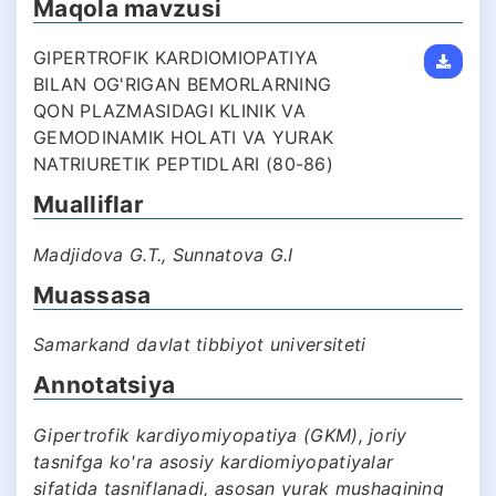
Maqola mavzusi
GIPERTROFIK KARDIOMIOPATIYA
BILAN OG'RIGAN BEMORLARNING
QON PLAZMASIDAGI KLINIK VA
GEMODINAMIK HOLATI VA YURAK
NATRIURETIK PEPTIDLARI (80-86)
Mualliflar
Madjidova G.T., Sunnatova G.I
Muassasa
Samarkand davlat tibbiyot universiteti
Annotatsiya
Gipertrofik kardiyomiyopatiya (GKM), joriy
tasnifga ko'ra asosiy kardiomiyopatiyalar
sifatida tasniflanadi, asosan yurak mushagining