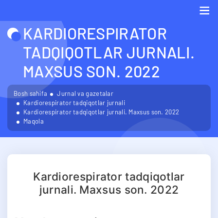
KARDIORESPIRATOR
Me
TADQIQOTLAR JURNALI.
MAXSUS SON. 2022
Bosh sahifa
Jurnal va gazetalar
Kardiorespirator tadqiqotlar jurnali
Kardiorespirator tadqiqotlar jurnali. Maxsus son. 2022
Maqola
Kardiorespirator tadqiqotlar
jurnali. Maxsus son. 2022