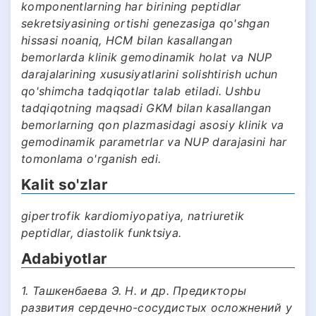
komponentlarning har birining peptidlar
sekretsiyasining ortishi genezasiga qo'shgan
hissasi noaniq, HCM bilan kasallangan
bemorlarda klinik gemodinamik holat va NUP
darajalarining xususiyatlarini solishtirish uchun
qo'shimcha tadqiqotlar talab etiladi. Ushbu
tadqiqotning maqsadi GKM bilan kasallangan
bemorlarning qon plazmasidagi asosiy klinik va
gemodinamik parametrlar va NUP darajasini har
tomonlama o'rganish edi.
Kalit so'zlar
gipertrofik kardiomiyopatiya, natriuretik
peptidlar, diastolik funktsiya.
Adabiyotlar
1. Ташкенбаева Э. Н. и др. Предикторы
развития сердечно-сосудистых осложнений у