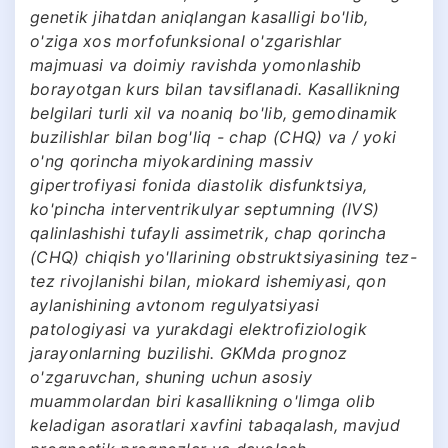
genetik jihatdan aniqlangan kasalligi bo'lib,
o'ziga xos morfofunksional o'zgarishlar
majmuasi va doimiy ravishda yomonlashib
borayotgan kurs bilan tavsiflanadi. Kasallikning
belgilari turli xil va noaniq bo'lib, gemodinamik
buzilishlar bilan bog'liq - chap (CHQ) va / yoki
o'ng qorincha miyokardining massiv
gipertrofiyasi fonida diastolik disfunktsiya,
ko'pincha interventrikulyar septumning (IVS)
qalinlashishi tufayli assimetrik, chap qorincha
(CHQ) chiqish yo'llarining obstruktsiyasining tez-
tez rivojlanishi bilan, miokard ishemiyasi, qon
aylanishining avtonom regulyatsiyasi
patologiyasi va yurakdagi elektrofiziologik
jarayonlarning buzilishi. GKMda prognoz
o'zgaruvchan, shuning uchun asosiy
muammolardan biri kasallikning o'limga olib
keladigan asoratlari xavfini tabaqalash, mavjud