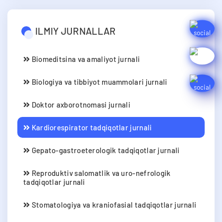
ILMIY JURNALLAR
Biomeditsina va amaliyot jurnali
Biologiya va tibbiyot muammolari jurnali
Doktor axborotnomasi jurnali
Kardiorespirator tadqiqotlar jurnali
Gepato-gastroeterologik tadqiqotlar jurnali
Reproduktiv salomatlik va uro-nefrologik
tadqiqotlar jurnali
Stomatologiya va kraniofasial tadqiqotlar jurnali