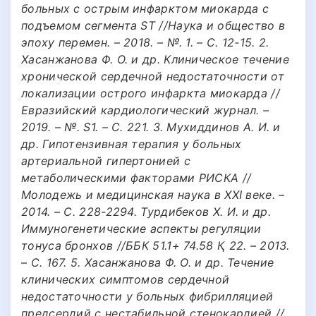
больных с острым инфарктом миокарда с
подъемом сегмента ST //Наука и общество в
эпоху перемен. – 2018. – №. 1. – С. 12-15. 2.
Хасанжанова Ф. О. и др. Клиническое течение
хронической сердечной недостаточности от
локализации острого инфаркта миокарда //
Евразийский кардиологический журнал. –
2019. – №. S1. – С. 221. 3. Мухиддинов А. И. и
др. Гипотензивная терапия у больных
артериальной гипертонией с
метаболическими факторами РИСКА //
Молодежь и медицинская наука в XXI веке. –
2014. – С. 228-2294. Турдибеков Х. И. и др.
Иммуногенетические аспекты регуляции
тонуса бронхов //ББК 51.1+ 74.58 Қ 22. – 2013.
– С. 167. 5. Хасанжанова Ф. О. и др. Течение
клинических симптомов сердечной
недостаточности у больных фибрилляцией
предсердий с нестабильной стенокардией //