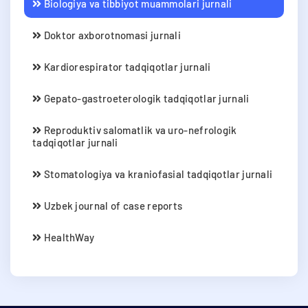
Biologiya va tibbiyot muammolari jurnali
Doktor axborotnomasi jurnali
Kardiorespirator tadqiqotlar jurnali
Gepato-gastroeterologik tadqiqotlar jurnali
Reproduktiv salomatlik va uro-nefrologik
tadqiqotlar jurnali
Stomatologiya va kraniofasial tadqiqotlar jurnali
Uzbek journal of case reports
HealthWay