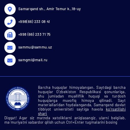
Samarqand sh., Amir Temur k.,18-uy
+998(66) 233 08 41
+998 (66) 233 71 75
sammu@sammu.uz
samgmi@mail.ru
Barcha huquqlar himoyalangan. Saytdagi barcha
huquqlar O'zbekiston Respublikasi qonunlariga,
shu jumladan mualliflik huquqi va turdosh
huquqlarga muvofiq himoya qilinadi. Sayt
materiallaridan foydalanganda, Samarqand davlat
tibbiyot universiteti saytiga havola
ko'rsatilishi
shart
Diqqat! Agar siz matnda xatoliklarni aniqlasangiz, ularni belgilab,
ma`muriyatni xabardor qilish uchun Ctrl+Enter tugmalarini bosing