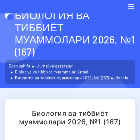
БИОЛОГИЯ ВА
Me
ТИББИЁТ
МУАММОЛАРИ 2026, №1
(167)
Bosh sahifa
Jurnal va gazetalar
Biologiya va tibbiyot muammolari jurnali
Биология ва тиббиёт муаммолари 2026, №1 (167)
Maqola
Биология ва тиббиёт
муаммолари 2026, №1 (167)