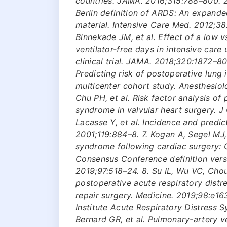
countries. JAMA. 2016;315:788–800. 2
Berlin definition of ARDS: An expanded
material. Intensive Care Med. 2012;38
Binnekade JM, et al. Effect of a low v
ventilator-free days in intensive car
clinical trial. JAMA. 2018;320:1872–80.
Predicting risk of postoperative lung i
multicenter cohort study. Anesthesio
Chu PH, et al. Risk factor analysis of
syndrome in valvular heart surgery. J 
Lacasse Y, et al. Incidence and predic
2001;119:884–8. 7. Kogan A, Segel MJ, 
syndrome following cardiac surgery:
Consensus Conference definition versus
2019;97:518–24. 8. Su IL, Wu VC, Chou 
postoperative acute respiratory distr
repair surgery. Medicine. 2019;98:e16
Institute Acute Respiratory Distress 
Bernard GR, et al. Pulmonary-artery v