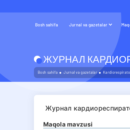
Bosh sahifa
Jurnal va gazetalar
Maqo
ЖУРНАЛ КАРДИО
Bosh sahifa
Jurnal va gazetalar
Kardiorespirator
Журнал кардиореспират
Maqola mavzusi