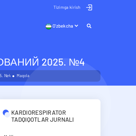
Tizimga kirish
O'zbekcha
ВАНИЙ 2025. №4
5. №4
Maqola
KARDIORESPIRATOR
TADQIQOTLAR JURNALI