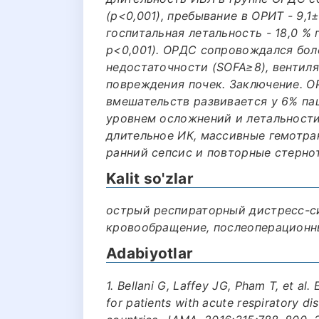
(p<0,001), пребывание в ОРИТ - 9,1±
госпитальная летальность - 18,0 % 
p<0,001). ОРДС сопровождался бол
недостаточности (SOFA≥8), вентил
повреждения почек. Заключение. 
вмешательств развивается у 6% па
уровнем осложнений и летальност
длительное ИК, массивные гемотра
ранний сепсис и повторные стерно
Kalit so'zlar
острый респираторный дистресс-с
кровообращение, послеоперационн
Adabiyotlar
1. Bellani G, Laffey JG, Pham T, et al.
for patients with acute respiratory di