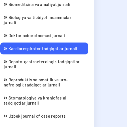
Biomeditsina va amaliyot jurnali
Biologiya va tibbiyot muammolari
jurnali
Doktor axborotnomasi jurnali
Kardiorespirator tadqiqotlar jurnali
Gepato-gastroeterologik tadqiqotlar
jurnali
Reproduktiv salomatlik va uro-
nefrologik tadqiqotlar jurnali
Stomatologiya va kraniofasial
tadqiqotlar jurnali
Uzbek journal of case reports