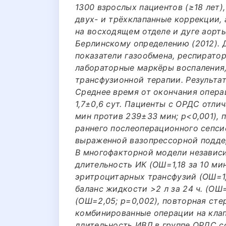
1300 взрослых пациентов (≥18 лет)
двух- и трёхклапанные коррекции,
на восходящем отделе и дуге аорт
Берлинскому определению (2012). 
показатели газообмена, респирато
лабораторные маркёры воспаления,
трансфузионной терапии. Результат
Среднее время от окончания опера
1,7±0,6 сут. Пациенты с ОРДС отл
мин против 239±33 мин; p<0,001),
раннего послеоперационного сепсиса
выраженной вазопрессорной подде
В многофакторной модели независ
длительность ИК (ОШ=1,18 за 10 мин
эритроцитарных трансфузий (ОШ=1,2
баланс жидкости >2 л за 24 ч. (ОШ=1
(ОШ=2,05; p=0,002), повторная сте
комбинированные операции на клапа
длительность ИВЛ в группе ОРДС со