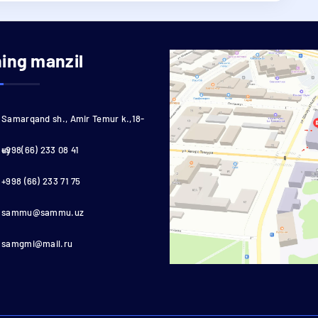
ning manzil
Samarqand sh., Amir Temur k.,18-
uy
+998(66) 233 08 41
+998 (66) 233 71 75
sammu@sammu.uz
samgmi@mail.ru