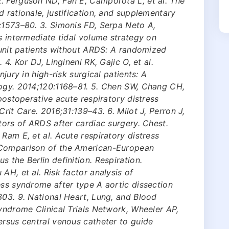
. Ferguson ND, Fan E, Camporota L, et al. The
 rationale, justification, and supplementary
:1573–80. 3. Simonis FD, Serpa Neto A,
s intermediate tidal volume strategy on
e unit patients without ARDS: A randomized
 4. Kor DJ, Lingineni RK, Gajic O, et al.
njury in high-risk surgical patients: A
logy. 2014;120:1168–81. 5. Chen SW, Chang CH,
 postoperative acute respiratory distress
Crit Care. 2016;31:139–43. 6. Milot J, Perron J,
tors of ARDS after cardiac surgery. Chest.
Ram E, et al. Acute respiratory distress
 Comparison of the American-European
 the Berlin definition. Respiration.
AH, et al. Risk factor analysis of
ess syndrome after type A aortic dissection
303. 9. National Heart, Lung, and Blood
Syndrome Clinical Trials Network, Wheeler AP,
ersus central venous catheter to guide