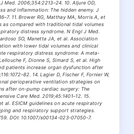
l J Med. 2006;354:2213–24. 10. Aljure OD,
s and inflammation: The hidden enemy. J
6–7. 11. Brower RG, Matthay MA, Morris A, et
es as compared with traditional tidal volumes
espiratory distress syndrome. N Engl J Med.
ardoso SO, Manetta JA, et al. Association
tion with lower tidal volumes and clinical
te respiratory distress syndrome: A meta-
ellouche F, Dionne S, Simard S, et al. High
ed patients increase organ dysfunction after
116:1072–82. 14. Lagier D, Fischer F, Fornier W,
onal perioperative ventilation strategies on
ns after on-pump cardiac surgery: The
tensive Care Med. 2019;45:1401–12. 15.
et al. ESICM guidelines on acute respiratory
yping and respiratory support strategies.
759. DOI: 10.1007/s00134-023-07050-7.