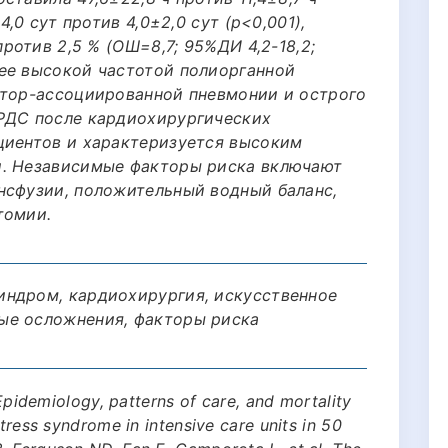
4,0 сут против 4,0±2,0 сут (p<0,001),
против 2,5 % (ОШ=8,7; 95%ДИ 4,2-18,2;
ее высокой частотой полиорганной
ятор-ассоциированной пневмонии и острого
ОРДС после кардиохирургических
циентов и характеризуется высоким
и. Независимые факторы риска включают
нсфузии, положительный водный баланс,
томии.
индром, кардиохирургия, искусственное
ые осложнения, факторы риска
 Epidemiology, patterns of care, and mortality
stress syndrome in intensive care units in 50