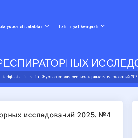
la yuborish talablari
Tahririyat kengashi
РЕСПИРАТОРНЫХ ИССЛЕДО
 tadqiqotlar jurnali
Журнал кардиореспираторных исследований 202
орных исследований 2025. №4