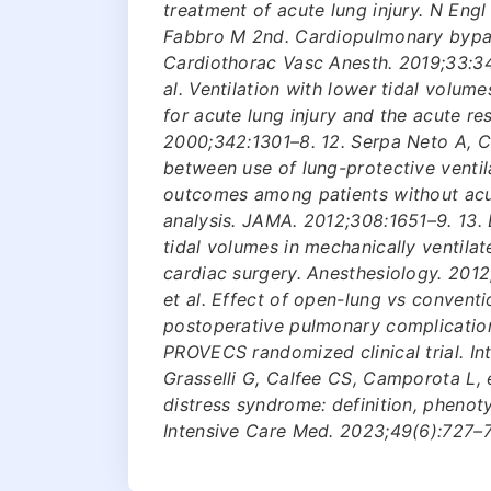
treatment of acute lung injury. N Eng
Fabbro M 2nd. Cardiopulmonary bypas
Cardiothorac Vasc Anesth. 2019;33:34
al. Ventilation with lower tidal volum
for acute lung injury and the acute r
2000;342:1301–8. 12. Serpa Neto A, C
between use of lung-protective ventila
outcomes among patients without acu
analysis. JAMA. 2012;308:1651–9. 13. L
tidal volumes in mechanically ventilat
cardiac surgery. Anesthesiology. 2012;
et al. Effect of open-lung vs conventi
postoperative pulmonary complicatio
PROVECS randomized clinical trial. In
Grasselli G, Calfee CS, Camporota L, 
distress syndrome: definition, phenot
Intensive Care Med. 2023;49(6):727–