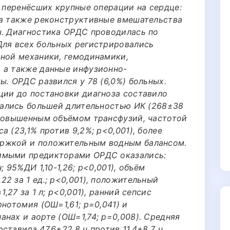
, перенёсших крупные операции на сердце:
 а также реконструктивные вмешательства
ы. Диагностика ОРДС проводилась по
Для всех больных регистрировались
рной механики, гемодинамики,
 а также данные инфузионно-
ы. ОРДС развился у 78 (6,0%) больных.
ции до постановки диагноза составило
ичались большей длительностью ИК (268±38
 повышенным объёмом трансфузий, частотой
 (23,1% против 9,2%; p<0,001), более
ржкой и положительным водным балансом.
имыми предикторами ОРДС оказались:
; 95%ДИ 1,10-1,26; p<0,001), объём
2 за 1 ед.; p<0,001), положительный
,27 за 1 л; p<0,001), ранний сепсис
рнотомия (ОШ=1,61; p=0,041) и
нах и аорте (ОШ=1,74; p=0,008). Средняя
ставила 47,6±22,8 ч против 11,4±8,7 ч