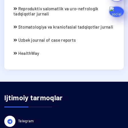
Reproduktiv salomatlik va uro-nefrologik
tadqiqotlar jurnali
Stomatologiya va kraniofasial tadqiqotlar jurnali
Uzbek journal of case reports
HealthWay
Ijtimoiy tarmoqlar
Telegram