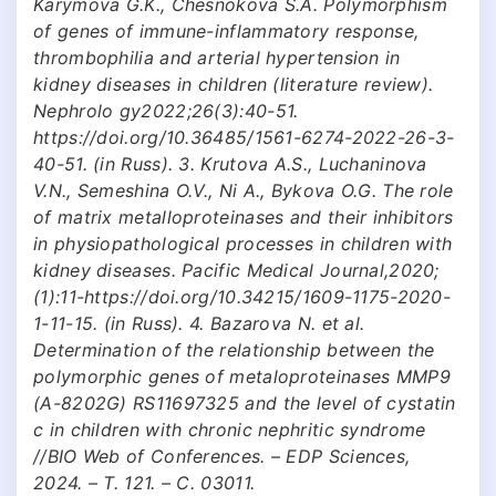
Karymova G.K., Chesnokova S.A. Polymorphism
of genes of immune-inflammatory response,
thrombophilia and arterial hypertension in
kidney diseases in children (literature review).
Nephrolo gy2022;26(3):40-51.
https://doi.org/10.36485/1561-6274-2022-26-3-
40-51. (in Russ). 3. Krutova A.S., Luchaninova
V.N., Semeshina O.V., Ni A., Bykova O.G. The role
of matrix metalloproteinases and their inhibitors
in physiopathological processes in children with
kidney diseases. Pacific Medical Journal,2020;
(1):11-https://doi.org/10.34215/1609-1175-2020-
1-11-15. (in Russ). 4. Bazarova N. et al.
Determination of the relationship between the
polymorphic genes of metaloproteinases MMP9
(A-8202G) RS11697325 and the level of cystatin
c in children with chronic nephritic syndrome
//BIO Web of Conferences. – EDP Sciences,
2024. – Т. 121. – С. 03011.