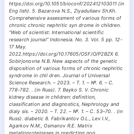
https://doi.org/10.1051/bioconf/202412103011 (in
Eng lish). 5. Bazarova N.S., Ziyadullaev Sh.Kh.
Comprehensive assessment of various forms of
chronic chronic nephritic syn drome in children.
“Web of scientist: International scientific
research journal” Indonesia. No. 3. Vol. 5 pp. 12-
17 May.
2022.https://doi.org/10.17605/OSF.IO/P2BZX 6.
Sobirjonovna N.B. New aspects of the genetic
disposition of various forms of chronic nephritic
syndrome in chil dren. Journal of Universal
Science Research. – 2023. – Т. 1. – №. 6. – С.
778-782. . (in Russ). 7. Bayko S. V. Chronic
kidney disease in children: definition,
classification and diagnostics, Nephrology and
dialy sis. – 2020. – Т. 22. – №. 1. – С. 53–70. . (in
Russ). diabetic 8. Fabrikantov O.L., Lev I.V.,
Agarkov N.M., Osmanov R.E. Matrix
metalloproteinases in predicting non