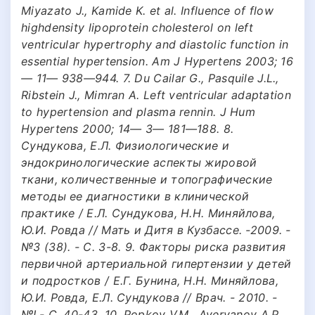
Miyazato J., Kamide K. et al. Influence of flow
highdensity lipoprotein cholesterol on left
ventricular hypertrophy and diastolic function in
essential hypertension. Am J Hypertens 2003; 16
— 11— 938—944. 7. Du Cailar G., Pasquile J.L.,
Ribstein J., Mimran A. Left ventricular adaptation
to hypertension and plasma rennin. J Hum
Hypertens 2000; 14— 3— 181—188. 8.
Сундукова, Е.Л. Физиологические и
эндокринологические аспекты жировой
ткани, количественные и топографические
методы ее диагностики в клинической
практике / Е.Л. Сундукова, Н.Н. Миняйлова,
Ю.И. Ровда // Мать и Дитя в Кузбассе. -2009. -
№3 (38). - С. 3-8. 9. Факторы риска развития
первичной артериальной гипертензии у детей
и подростков / Е.Г. Бунина, Н.Н. Миняйлова,
Ю.И. Ровда, Е.Л. Сундукова // Врач. - 2010. -
№!.- С. 40-43. 10. Popkov V.M., Averyanov A.P.,