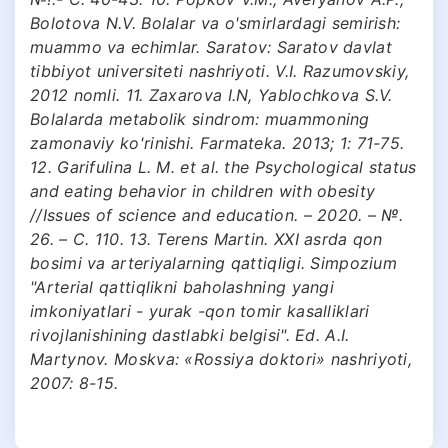
Bolotova N.V. Bolalar va o'smirlardagi semirish:
muammo va echimlar. Saratov: Saratov davlat
tibbiyot universiteti nashriyoti. V.I. Razumovskiy,
2012 nomli. 11. Zaxarova I.N, Yablochkova S.V.
Bolalarda metabolik sindrom: muammoning
zamonaviy ko'rinishi. Farmateka. 2013; 1: 71-75.
12. Garifulina L. M. et al. the Psychological status
and eating behavior in children with obesity
//Issues of science and education. – 2020. – №.
26. – С. 110. 13. Terens Martin. XXI asrda qon
bosimi va arteriyalarning qattiqligi. Simpozium
"Arterial qattiqlikni baholashning yangi
imkoniyatlari - yurak -qon tomir kasalliklari
rivojlanishining dastlabki belgisi". Ed. A.I.
Martynov. Moskva: «Rossiya doktori» nashriyoti,
2007: 8-15.