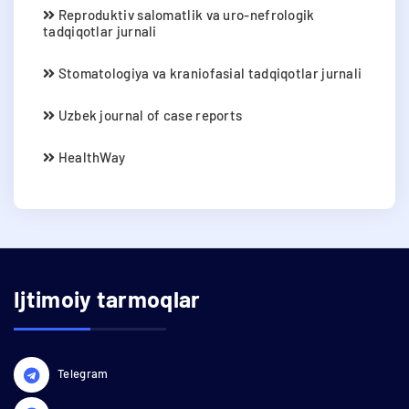
Reproduktiv salomatlik va uro-nefrologik
tadqiqotlar jurnali
Stomatologiya va kraniofasial tadqiqotlar jurnali
Uzbek journal of case reports
HealthWay
Ijtimoiy tarmoqlar
Telegram