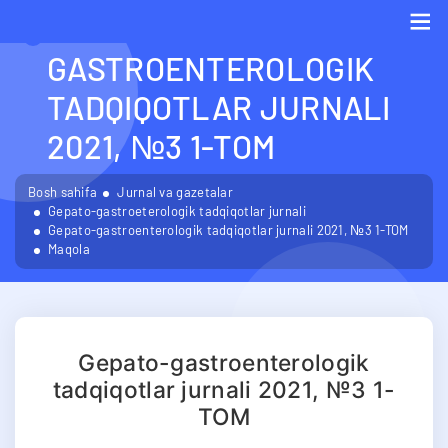
GEPATO-
GASTROENTEROLOGIK
Me
TADQIQOTLAR JURNALI
2021, №3 1-TOM
Bosh sahifa
Jurnal va gazetalar
Gepato-gastroeterologik tadqiqotlar jurnali
Gepato-gastroenterologik tadqiqotlar jurnali 2021, №3 1-TOM
Maqola
Gepato-gastroenterologik
tadqiqotlar jurnali 2021, №3 1-
TOM