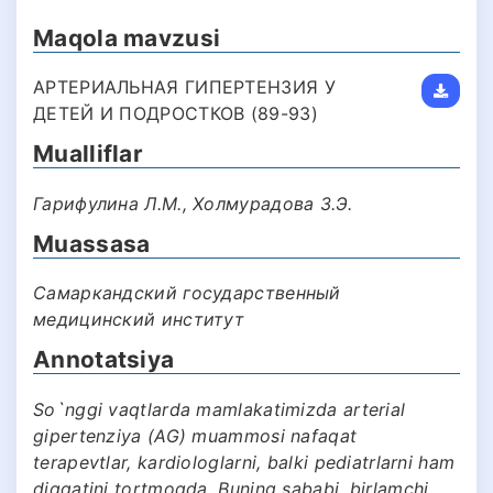
Maqola mavzusi
АРТЕРИАЛЬНАЯ ГИПЕРТЕНЗИЯ У
ДЕТЕЙ И ПОДРОСТКОВ (89-93)
Mualliflar
Гарифулина Л.М., Холмурадова З.Э.
Muassasa
Самаркандский государственный
медицинский институт
Annotatsiya
So`nggi vaqtlarda mamlakatimizda arterial
gipertenziya (AG) muammosi nafaqat
terapevtlar, kardiologlarni, balki pediatrlarni ham
diqqatini tortmoqda. Buning sababi, birlamchi