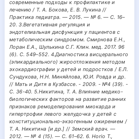
современные подходы к профилактике и
лечению / Т. А. Бокова, Е. В. Лукина //
Практика педиатра. — 2015. — № 6. — С. 16–
20. 3.Вегетативная регуляция и
эндотелиальная дисфункция у пациентов с
метаболическим синдромом. Смирнова Е.Н.,
Лоран Е.А., Шулькина С.Г. Клин. мед. 2017. 96
(6). С. 549–552. 4.Диагностика висцерального
(эпикардиального) жироотложения методом
эхокардиографии у детей и подростков / Е.Л.
Сундукова, Н.Н. Миняйлова, Ю.И. Ровда и др.
// Мать и Дитя в Кузбассе. - 2009. - №4 (39). -
С. 36-40. 5.Никитина, Т. А. Влияние медико-
биологических факторов на развитие ранних
признаков ремоделирования миокарда и
гипертрофии левого желудочка у детей с
конституционально-экзогенным ожирением /
Т. А. Никитина [и др.] // Земский врач. —
2012. — № 4 (15). — С. 61–62. 6. Horio T.,