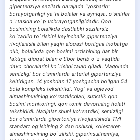
gipertenziya sezilarli darajada "yosharib"
borayotganligi ya`ni bolalar va ayniqsa, o'smirlar
o`rtasida ko`p uchrayotganligidadir. Qon
bosimining bolalikda dastlabki sezilarsiz
ko`tarilib to`rishini keyinchalik gipertenziya
rivojlanishi bilan yaqin aloqasi borligini inobatga
olib, bolalikda qon bosimi ortishining har bir
faktiga diqqat bilan e'tibor berib o`z vaqtida
davo choralarini ko`rishni talab qiladi. Maqolada
semizligi bor o'smirlarda arterial gipertenziya
keltirilgan. 14 yoshdan 17 yoshgacha bo'lgan 54
bola kompleks tekshirildi. Yog' va uglevod
almashinuvining ko'rsatkichlari, sutkalik qon
bosimi monitoringi, qon tomir devorining holati
tekshirildi. Natijalar shuni ko'rsatdiki, semizligi
bor o'smirlarda gipertoniya rivojlanishida TMI
standart og'ishining 2 dan oshishi, xolesteren
almashinuvining bo`zilishi, giperinsulinemiya,