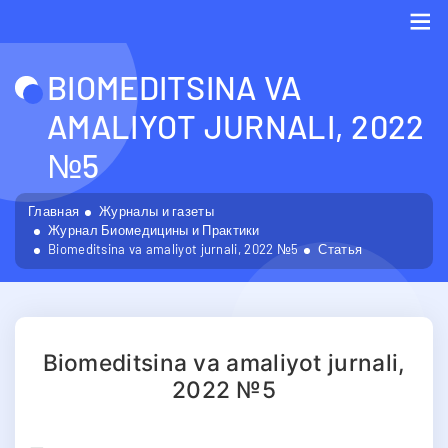
Me
BIOMEDITSINA VA
AMALIYOT JURNALI, 2022
№5
Главная
Журналы и газеты
Журнал Биомедицины и Практики
Biomeditsina va amaliyot jurnali, 2022 №5
Статья
Biomeditsina va amaliyot jurnali,
2022 №5