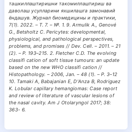
ташкиллаштиришни такомиллаштириш ва
даволаш усулларини яхшилашга замонавий
ёндашув. Журнал биомедицины и практики,
7(1). 2022. – Т. 7. – №. 1. 9. Armulik A., Genové
G., Betsholtz C. Pericytes: developmental,
physiological, and pathological perspectives,
problems, and promises // Dev. Cell. – 2011. – 21
(2). – P. 193–215. 2. Fletcher C.D. The evolving
classifi cation of soft tissue tumours: an update
based on the new WHO classifi cation //
Histopathology. – 2006, Jan. – 48 (1). – P. 3–12
10. Tamaki A, Babajanian E, D'Anza B, Rodriguez
K. Lobular capillary hemangiomas: Case report
and review of literature of vascular lesions of
the nasal cavity. Am J Otolaryngol 2017; 38:
363- 6.