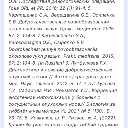
О.А. Последствия ринологических операций.
Folia ORL et PR. 2016; 22 (1): 91-4. 5.
Карпищенко С.А., Верещагина O.E., Осипенко
E.B. Доброкачественные новообразования
околоносовых пазух. Практ. медицина. 2015;
87: 2: 104-8. / Karpishchenko S.A.,
Vereshchagina O.E., Osipenko E.V.
Dobrokachestvennye novoobrazovaniia
okolonosovykh pazukh. Prakt. meditsina. 2015;
87: 2: 104-8. [in Russian] 6. Лутфуллаев Г.У.
Диагностика и лечение доброкачественных
опухолей глотки // Автореферат дисс. докт.
мед. Наук. Ташкент. 2012. Б. 17. 7. Лутфуллаев
Г.У., Сафаровa Н.И., Неъматов У.С., Коррекция
эндогенной интоксикации у больных с
сосудистыми опухолями носа.// Биология ва
тиббиёт муаммолари Ж. 2021, № 5 (130). Б.
73-78. 8. Исакулов, ш. Р., Ризаев, ж. А. (2022).
Краниофациал жарохатларда тиббий ёрдамни