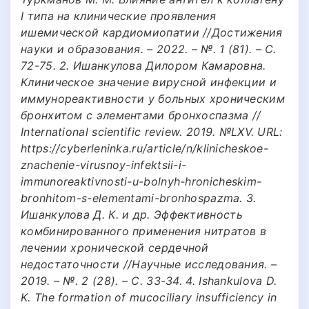
I типа на клинические проявления
ишемической кардиомиопатии //Достижения
науки и образования. – 2022. – №. 1 (81). – С.
72-75. 2. Ишанкулова Дилором Камаровна.
Клиническое значение вирусной инфекции и
иммунореактивности у больных хроническим
бронхитом с элементами бронхоспазма //
International scientific review. 2019. №LXV. URL:
https://cyberleninka.ru/article/n/klinicheskoe-
znachenie-virusnoy-infektsii-i-
immunoreaktivnosti-u-bolnyh-hronicheskim-
bronhitom-s-elementami-bronhospazma. 3.
Ишанкулова Д. К. и др. Эффективность
комбинированного применения нитратов в
лечении хронической сердечной
недостаточности //Научные исследования. –
2019. – №. 2 (28). – С. 33-34. 4. Ishankulova D.
K. The formation of mucociliary insufficiency in