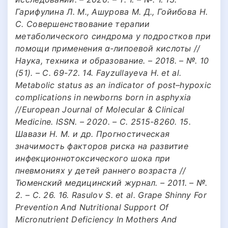
Гарифулина Л. М., Ашурова М. Д., Гойибова Н.
С. Совершенствование терапии
метаболического синдрома у подростков при
помощи применения α-липоевой кислоты //
Наука, техника и образование. – 2018. – №. 10
(51). – С. 69-72. 14. Fayzullayeva H. et al.
Metabolic status as an indicator of post–hypoxic
complications in newborns born in asphyxia
//European Journal of Molecular & Clinical
Medicine. ISSN. – 2020. – С. 2515-8260. 15.
Шавази Н. М. и др. Прогностическая
значимость факторов риска на развитие
инфекционнотоксического шока при
пневмониях у детей раннего возраста //
Тюменский медицинский журнал. – 2011. – №.
2. – С. 26. 16. Rasulov S. et al. Grape Shinny For
Prevention And Nutritional Support Of
Micronutrient Deficiency In Mothers And