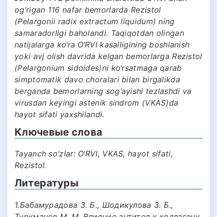
og‘rigan 116 nafar bemorlarda Rezistol
(Pelargonii radix extractum liquidum) ning
samaradorligi baholandi. Taqiqotdan olingan
natijalarga ko‘ra O‘RVI kasalligining boshlanish
yoki avj olish davrida kelgan bemorlarga Rezistol
(Pelargonium sidoides)ni ko‘rsatmaga qarab
simptomatik davo choralari bilan birgalikda
berganda bemorlarning sog‘ayishi tezlashdi va
virusdan keyingi astenik sindrom (VKAS)da
hayot sifati yaxshilandi.
Ключевые слова
Tayanch so’zlar: O‘RVI, VKAS, hayot sifati,
Rezistol.
Литературы
1.Бабамурадова З. Б., Шодикулова З. Б.,
Туркманов М. М. Влияние антител к коллагену