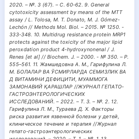
2020. – №. 3 (67). – С. 60-62. 9. General
cytotoxicity assessment by means of the MTT
assay / L. Tolosa, M. T. Donato, M. J. Gómez-
Lechón // Methods Mol. Biol. – 2015. № 1250. -
333-348. 10. Multidrug resistance protein MRP1
protects against the toxicity of the major lipid
peroxdation product 4-hydroxynonenal / J.
Renes [et al] // Biochem. J. – 2000. - № 350. – Р.
555–561. 11. Жамшедовна А. M., Гарифулина Л.
М. БОЛАЛАР ВА ЎСМИРЛАРДА СЕМИЗЛИК ВА
Д ВИТАМИНИ ДЕФИЦИТИ, МУАММОГА
ЗАМОНАВИЙ ҚАРАШЛАР //ЖУРНАЛ ГЕПАТО-
ГАСТРОЭНТЕРОЛОГИЧЕСКИХ
ИССЛЕДОВАНИЙ. – 2022. – Т. 3. – №. 2. 12.
Гарифулина Л. М., Тураева Д. Х. Факторы
риска развития язвенной болезни у детей,
клиническое течение и терапия //Журнал
гепато-гастроэнтерологических
исследований. – 2020. – Т. 1. – №. 1. 13.