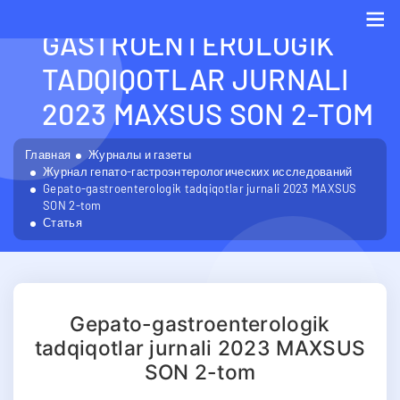
GEPATO-
GASTROENTEROLOGIK
Me
TADQIQOTLAR JURNALI
2023 MAXSUS SON 2-TOM
Главная
Журналы и газеты
Журнал гепато-гастроэнтерологических исследований
Gepato-gastroenterologik tadqiqotlar jurnali 2023 MAXSUS
SON 2-tom
Статья
Gepato-gastroenterologik
tadqiqotlar jurnali 2023 MAXSUS
SON 2-tom