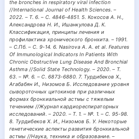
the bronches in respiratory viral infection
//International Journal of Health Sciences. –
2022. – Т. 6. – С. 4846-4851. 5. Кокосов А. Н.,
Александрова Н. И., Ишанкулова Д. К.
Классификация, принципы лечения и
профилактика хронического бронхита. – 1991.
– С.Пб. – С. 9-14. 6. Nasirova A. A. et al. Features
Of Immunological Indicators In Patients With
Chronic Obstructive Lung Disease And Bronchial
Asthma //Solid State Technology. – 2020. – Т.
63. – №. 6. – С. 6873-6880. 7. Турдибеков Х.,
Агабабян И., Низомов Б. Исследование уровня
сывороточных цитокинов при различных
формах бронхиальной астмы с тяжелым
течением //Журнал кардиореспираторных
исследований. – 2020. – Т. 1. – №. 1. – С. 95-98.
8. Турдибеков Х. И., Низомов Б. У. Некоторые
генетические аспекты развития бронхиальной
астмы //Наука, техника и образование. –