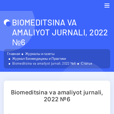
Me
BIOMEDITSINA VA
AMALIYOT JURNALI, 2022
№6
Главная
Журналы и газеты
Журнал Биомедицины и Практики
Biomeditsina va amaliyot jurnali, 2022 №6
Статья
Biomeditsina va amaliyot jurnali,
2022 №6