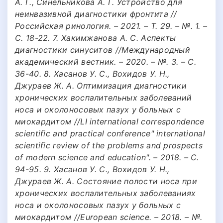
А. Г., Синельникова А. Г. Устройство для
неинвазивной диагностики фронтита //
Российская ринология. – 2021. – Т. 29. – №. 1. –
С. 18-22. 7. Хакимжанова А. С. Аспекты
диагностики синуситов //Международный
академический вестник. – 2020. – №. 3. – С.
36-40. 8. Хасанов У. С., Вохидов У. Н.,
Джураев Ж. А. Оптимизация диагностики
хронических воспалительных заболеваний
носа и околоносовых пазух у больных с
миокардитом //LI international correspondence
scientific and practical conference" international
scientific review of the problems and prospects
of modern science and education". – 2018. – С.
94-95. 9. Хасанов У. С., Вохидов У. Н.,
Джураев Ж. А. Состояние полости носа при
хронических воспалительных заболеваниях
носа и околоносовых пазух у больных с
миокардитом //European science. – 2018. – №.