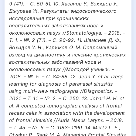
9 (41). – С. 50-51. 10. Хасанов У., Вохидов У.,
Джураев Ж. Результаты эндоскопического
исследования при хронических
воспалительных заболеваниях носа и
околоносовых пазух //Stomatologiya. – 2018. –
Т. 1. – №. 2 (71). – С. 90-92. 11. Шамсиев Д. Ф.,
Вохидов У. Н., Каримов О. М. Современный
взгляд на диагностику и лечение хронических
воспалительных заболеваний носа и
околоносовых пазух //Молодой ученый. –
2018. – №. 5. – С. 84-88. 12. Jeon Y. et al. Deep
learning for diagnosis of paranasal sinusitis
using multi-view radiographs //Diagnostics. –
2021. – Т. 11. – №. 2. – С. 250. 13. Johari H. H. et
al. A computed tomographic analysis of frontal
recess cells in association with the development
of frontal sinusitis //Auris Nasus Larynx. – 2018.
– Т. 45. – №. 6. – С. 1183- 1190. 14. Mertz L. E.,
Divekar R., Rank M. A. Managing Frontal Sinusitis