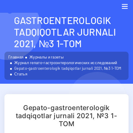
GEPATO-
GASTROENTEROLOGIK
Me
TADQIQOTLAR JURNALI
2021, №3 1-TOM
Главная
Журналы и газеты
Журнал гепато-гастроэнтерологических исследований
Gepato-gastroenterologik tadqiqotlar jurnali 2021, №3 1-TOM
Статья
Gepato-gastroenterologik
tadqiqotlar jurnali 2021, №3 1-
TOM