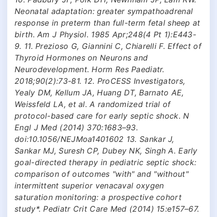
Neonatal adaptation: greater sympathoadrenal
response in preterm than full-term fetal sheep at
birth. Am J Physiol. 1985 Apr;248(4 Pt 1):E443-
9. 11. Рrezioso G, Giannini C, Chiarelli F. Effect of
Thyroid Hormones on Neurons and
Neurodevelopment. Horm Res Paediatr.
2018;90(2):73-81. 12. ProCESS Investigators,
Yealy DM, Kellum JA, Huang DT, Barnato AE,
Weissfeld LA, et al. A randomized trial of
protocol-based care for early septic shock. N
Engl J Med (2014) 370:1683–93.
doi:10.1056/NEJMoa1401602 13. Sankar J,
Sankar MJ, Suresh CP, Dubey NK, Singh A. Early
goal-directed therapy in pediatric septic shock:
comparison of outcomes "with" and "without"
intermittent superior venacaval oxygen
saturation monitoring: a prospective cohort
study*. Pediatr Crit Care Med (2014) 15:e157–67.