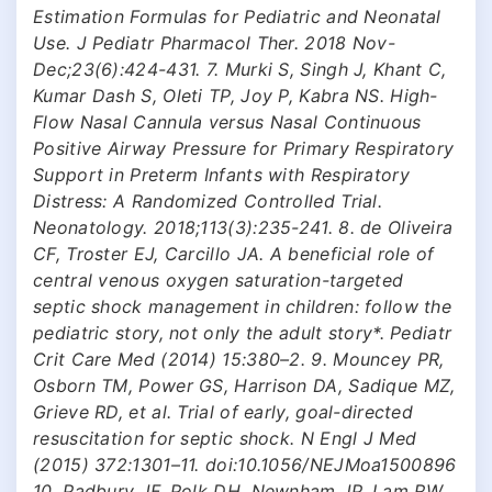
Estimation Formulas for Pediatric and Neonatal
Use. J Pediatr Pharmacol Ther. 2018 Nov-
Dec;23(6):424-431. 7. Murki S, Singh J, Khant C,
Kumar Dash S, Oleti TP, Joy P, Kabra NS. High-
Flow Nasal Cannula versus Nasal Continuous
Positive Airway Pressure for Primary Respiratory
Support in Preterm Infants with Respiratory
Distress: A Randomized Controlled Trial.
Neonatology. 2018;113(3):235-241. 8. de Oliveira
CF, Troster EJ, Carcillo JA. A beneficial role of
central venous oxygen saturation-targeted
septic shock management in children: follow the
pediatric story, not only the adult story*. Pediatr
Crit Care Med (2014) 15:380–2. 9. Mouncey PR,
Osborn TM, Power GS, Harrison DA, Sadique MZ,
Grieve RD, et al. Trial of early, goal-directed
resuscitation for septic shock. N Engl J Med
(2015) 372:1301–11. doi:10.1056/NEJMoa1500896
10. Padbury JF, Polk DH, Newnham JP, Lam RW.