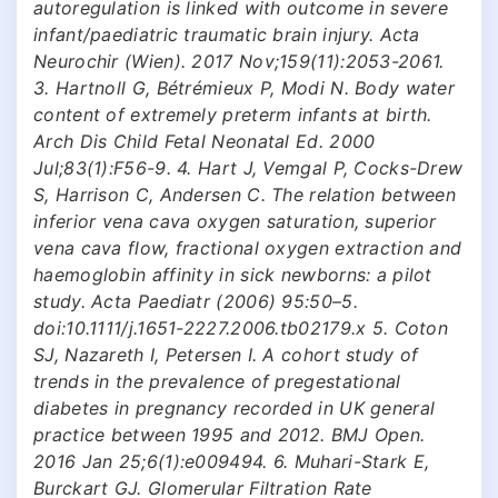
autoregulation is linked with outcome in severe
infant/paediatric traumatic brain injury. Acta
Neurochir (Wien). 2017 Nov;159(11):2053-2061.
3. Hartnoll G, Bétrémieux P, Modi N. Body water
content of extremely preterm infants at birth.
Arch Dis Child Fetal Neonatal Ed. 2000
Jul;83(1):F56-9. 4. Hart J, Vemgal P, Cocks-Drew
S, Harrison C, Andersen C. The relation between
inferior vena cava oxygen saturation, superior
vena cava flow, fractional oxygen extraction and
haemoglobin affinity in sick newborns: a pilot
study. Acta Paediatr (2006) 95:50–5.
doi:10.1111/j.1651-2227.2006.tb02179.x 5. Coton
SJ, Nazareth I, Petersen I. A cohort study of
trends in the prevalence of pregestational
diabetes in pregnancy recorded in UK general
practice between 1995 and 2012. BMJ Open.
2016 Jan 25;6(1):e009494. 6. Muhari-Stark E,
Burckart GJ. Glomerular Filtration Rate