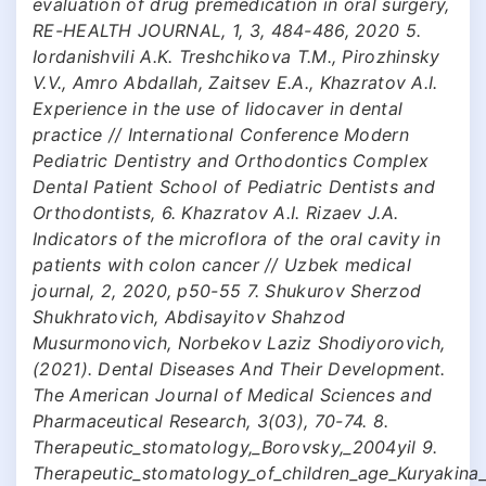
evaluation of drug premedication in oral surgery,
RE-HEALTH JOURNAL, 1, 3, 484-486, 2020 5.
Iordanishvili A.K. Treshchikova T.M., Pirozhinsky
V.V., Amro Abdallah, Zaitsev E.A., Khazratov A.I.
Experience in the use of lidocaver in dental
practice // International Conference Modern
Pediatric Dentistry and Orthodontics Complex
Dental Patient School of Pediatric Dentists and
Orthodontists, 6. Khazratov A.I. Rizaev J.A.
Indicators of the microflora of the oral cavity in
patients with colon cancer // Uzbek medical
journal, 2, 2020, p50-55 7. Shukurov Sherzod
Shukhratovich, Abdisayitov Shahzod
Musurmonovich, Norbekov Laziz Shodiyorovich,
(2021). Dental Diseases And Their Development.
The American Journal of Medical Sciences and
Pharmaceutical Research, 3(03), 70-74. 8.
Therapeutic_stomatology,_Borovsky,_2004yil 9.
Therapeutic_stomatology_of_children_age_Kuryakina