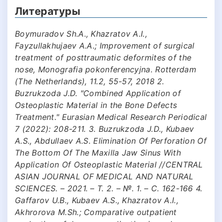
Литературы
Boymuradov Sh.A., Khazratov A.I.,
Fayzullakhujaev A.A.; Improvement of surgical
treatment of posttraumatic deformites of the
nose, Monografia pokonferencyjna. Rotterdam
(The Netherlands), 11.2, 55-57, 2018 2.
Buzrukzoda J.D. "Combined Application of
Osteoplastic Material in the Bone Defects
Treatment." Eurasian Medical Research Periodical
7 (2022): 208-211. 3. Buzrukzoda J.D., Kubaev
A.S., Abdullaev A.S. Elimination Of Perforation Of
The Bottom Of The Maxilla Jaw Sinus With
Application Of Osteoplastic Material //CENTRAL
ASIAN JOURNAL OF MEDICAL AND NATURAL
SCIENCES. – 2021. – Т. 2. – №. 1. – С. 162-166 4.
Gaffarov U.B., Kubaev A.S., Khazratov A.I.,
Akhrorova M.Sh.; Comparative outpatient