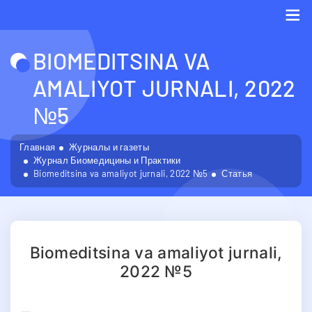
Me
BIOMEDITSINA VA
AMALIYOT JURNALI, 2022
№5
Главная
Журналы и газеты
Журнал Биомедицины и Практики
Biomeditsina va amaliyot jurnali, 2022 №5
Статья
Biomeditsina va amaliyot jurnali,
2022 №5