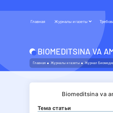
Главная
Журналы и газеты
Требов
BIOMEDITSINA VA A
Главная
Журналы и газеты
Журнал Биомедиц
Biomeditsina va a
Тема статьи