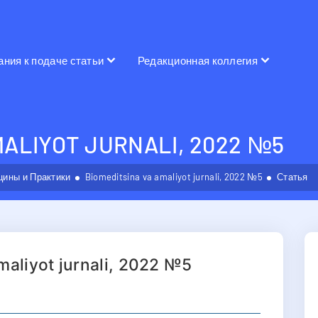
ания к подаче статьи
Редакционная коллегия
MALIYOT JURNALI, 2022 №5
ины и Практики
Biomeditsina va amaliyot jurnali, 2022 №5
Статья
maliyot jurnali, 2022 №5