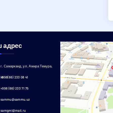
 адрес
г. Самарканд, ул. Амира Темура,
18
+998(66) 233 08 41
+998 (66) 233 71 75
sammu@sammu.uz
samgmi@mail.ru