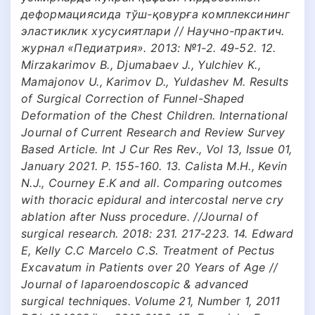
деформациясида тўш-қовурға комплексининг
эластиклик хусусиятлари // Научно-практич.
журнал «Педиатрия». 2013: №1-2. 49-52. 12.
Mirzakarimov B., Djumabaev J., Yulchiev K.,
Mamajonov U., Karimov D., Yuldashev M. Results
of Surgical Correction of Funnel-Shaped
Deformation of the Chest Children. International
Journal of Current Research and Review Survey
Based Article. Int J Cur Res Rev., Vol 13, Issue 01,
January 2021. Р. 155-160. 13. Calista M.H., Kevin
N.J., Courney E.K and all. Comparing outcomes
with thoracic epidural and intercostal nerve cry
ablation after Nuss procedure. //Journal of
surgical research. 2018: 231. 217-223. 14. Edward
E, Kelly C.C Marcelo C.S. Treatment of Pectus
Excavatum in Patients over 20 Years of Age //
Journal of laparoendoscopic & advanced
surgical techniques. Volume 21, Number 1, 2011