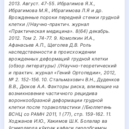
2013. Август. 47-55. Ибрагимов Я.Х.,
Ибрагимова М.Я., Ибрагимова Л.Я и др.
Врожденные пороки передней стенки грудной
клетки //Научно-практич. журнал
«Практическая медицина». 8(64) декабрь.
2012. Том 2. 74-77. 9. Комолкин И.А.,
Афанасьев А.П., Щеголев Д.В. Роль
наследственности в происхождении
врожденных деформаций грудной клетки
(обзор литературы) //Научно-теоретический
и практич. журнал «Гений Ортопедии», 2012,
№ 2. 152-156. 10. Стальмахович В.Н., Дуденков
В.В., Дюков А.А. Факторы риска, влияющие на
возникновение частичного рецидива
воронкообразной деформации грудной
клетки после торакопластики //Бюллетень
ВСНЦ со РАМН 2011, 1 (77), стр. 159-162. 11.
Ходжанов И.Ю., Хакимов Ш.К. Болалар ва
ўсмирларда кўкрак қафаси гирдобсимон