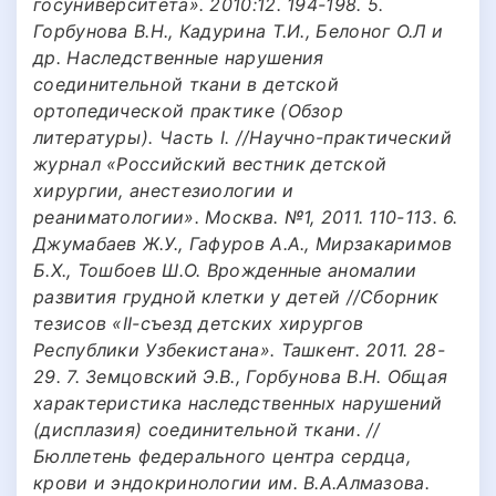
госуниверситета». 2010:12. 194-198. 5.
Горбунова В.Н., Кадурина Т.И., Белоног О.Л и
др. Наследственные нарушения
соединительной ткани в детской
ортопедической практике (Обзор
литературы). Часть I. //Научно-практический
журнал «Российский вестник детской
хирургии, анестезиологии и
реаниматологии». Москва. №1, 2011. 110-113. 6.
Джумабаев Ж.У., Гафуров А.А., Мирзакаримов
Б.Х., Тошбоев Ш.О. Врожденные аномалии
развития грудной клетки у детей //Сборник
тезисов «II-съезд детских хирургов
Республики Узбекистана». Ташкент. 2011. 28-
29. 7. Земцовский Э.В., Горбунова В.Н. Общая
характеристика наследственных нарушений
(дисплазия) соединительной ткани. //
Бюллетень федерального центра сердца,
крови и эндокринологии им. В.А.Алмазова.