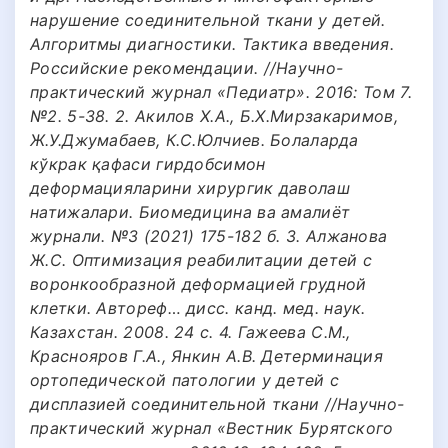
нарушение соединительной ткани у детей.
Алгоритмы диагностики. Тактика введения.
Российские рекомендации. //Научно-
практический журнал «Педиатр». 2016: Том 7.
№2. 5-38. 2. Акилов Х.А., Б.Х.Мирзакаримов,
Ж.У.Джумабаев, К.С.Юлчиев. Болаларда
кўкрак қафаси гирдобсимон
деформацияларини хирургик даволаш
натижалари. Биомедицина ва амалиёт
журнали. №3 (2021) 175-182 б. 3. Алжанова
Ж.С. Оптимизация реабилитации детей с
воронкообразной деформацией грудной
клетки. Автореф… дисс. канд. мед. наук.
Казахстан. 2008. 24 с. 4. Гажеева С.М.,
Краснояров Г.А., Янкин А.В. Детерминация
ортопедической патологии у детей с
дисплазией соединительной ткани //Научно-
практический журнал «Вестник Бурятского