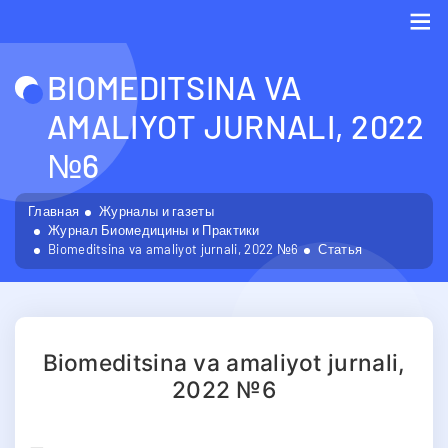
Me
BIOMEDITSINA VA
AMALIYOT JURNALI, 2022
№6
Главная
Журналы и газеты
Журнал Биомедицины и Практики
Biomeditsina va amaliyot jurnali, 2022 №6
Статья
Biomeditsina va amaliyot jurnali,
2022 №6