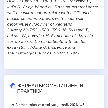
DOI: 10.1089/lap.2010.0193. 15. Franziska E.,
Julia S., Sonja W and all. Does an external chest
wall measurement correlate with a CTbased
measurement in patients with chest wall
deformities? //Journal of Pediatric
Surgery.2017:52. 1583-1590. 16. Ryszard T.,
Lukasz W., Ludwina M. Evaluation of thoracic
vertebrae rotation in patients with pectus
excavatum. //Acta Orthopedica and
Traumatologica Turcica. 2017:51. 284-
ЖУРНАЛ БИОМЕДИЦИНЫ И
ПРАКТИКИ
Biomeditsina va amaliyot jurnali, 2026 №3