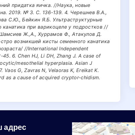
ний придатка яичка. //Наука, новые
. 2019. № 3. С. 136-139. 4. Черешнев В.А.,
рова С.Ю., Бейкин Я.Б. Ультраструктурные
 канатика при варикоцеле у подростков //
 Шамсиев Ж.,А., Хуррамов Ф., Атакулов Д.
стро возникшей кисты семенного канатика
зраста/ //International Independent
2-45. 6. Chen HJ, Li DH, Zhang J. A case of
ocytic/mesothelial hyperplasia. Asian J
. Vaos G, Zavras N, Velaoras K, Ereikat K.
rd as a cause of acquired cryptor-chidism.
 адрес