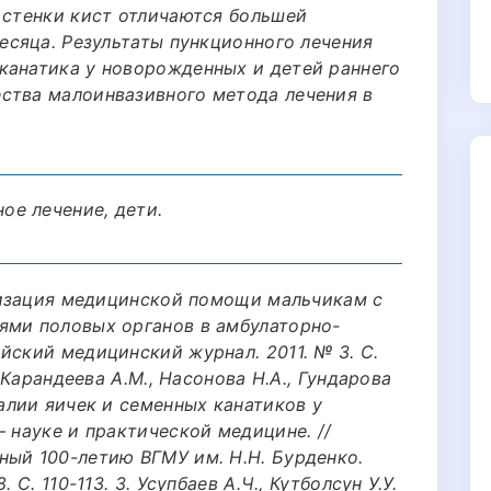
 стенки кист отличаются большей
месяца. Результаты пункционного лечения
канатика у новорожденных и детей раннего
ства малоинвазивного метода лечения в
ое лечение, дети.
анизация медицинской помощи мальчикам с
ями половых органов в амбулаторно-
йский медицинский журнал. 2011. № 3. С.
, Карандеева А.М., Насонова Н.А., Гундарова
малии яичек и семенных канатиков у
– науке и практической медицине. //
ный 100-летию ВГМУ им. Н.Н. Бурденко.
 С. 110-113. 3. Усупбаев А.Ч., Кутболсун У.У.