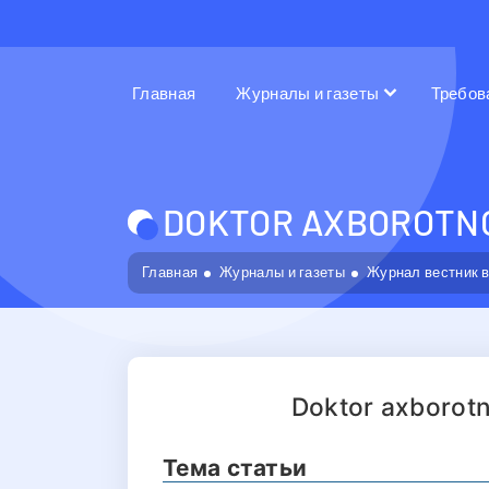
Главная
Журналы и газеты
Требов
DOKTOR AXBOROTNOM
Главная
Журналы и газеты
Журнал вестник 
Doktor axborot
Тема статьи