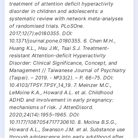
treatment of attention deficit hyperactivity
disorder in children and adolescents: a
systematic review with network meta-analyses
of randomised trials. PLoSOne.
2017;12(7):e0180355. DOI:
10.1371/journal.pone.0180355. 6. Chen M.H.,
Huang K.L., Hsu J.W., Tsai S.J. Treatment-
resistant Attention-deficit Hyperactivity
Disorder: Clinical Significance, Concept, and
Management // Taiwanese Journal of Psychiatry
(Taipei). – 2019. - №33(2). – Р. 66–75. DOI:
10.4103/TPSY.TPSY_14_19. 7. Meinzer M.C.,
LeMoine K.A., Howard A.L. et al. Childhood
ADHD and involvement in early pregnancy:
mechanisms of risk. J AttenDisord.
2020;24(14):1955–1965. DOI:
10.1177/1087054717730610. 8. Molina B.S.G.,
Howard A.L., Swanson J.M. et al. Substance use
through adolescence into early adulthood after