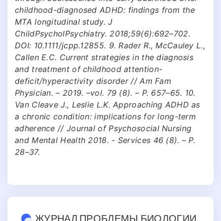
childhood-diagnosed ADHD: findings from the
MTA longitudinal study. J
ChildPsycholPsychiatry. 2018;59(6):692–702.
DOI: 10.1111/jcpp.12855. 9. Rader R., McCauley L.,
Callen E.C. Current strategies in the diagnosis
and treatment of childhood attention-
deficit/hyperactivity disorder // Am Fam
Physician. – 2019. –vol. 79 (8). – P. 657–65. 10.
Van Cleave J., Leslie L.K. Approaching ADHD as
a chronic condition: implications for long-term
adherence // Journal of Psychosocial Nursing
and Mental Health 2018. - Services 46 (8). – Р.
28–37.
ЖУРНАЛ ПРОБЛЕМЫ БИОЛОГИИ