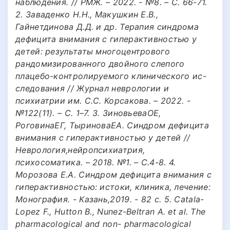
наблюдения. // РМЖ. – 2022. - №8. – С. 66-71.
2. Заваденко Н.Н., Макушкин Е.В.,
Гайнетдинова Д.Д. и др. Терапия синдрома
дефицита внимания с гиперактивностью у
детей: результаты многоцентрового
рандомизированного двойного слепого
плацебо-контролируемого клинического ис-
следования // Журнал неврологии и
психиатрии им. С.С. Корсакова. – 2022. -
№122(11). – С. 1–7. 3. ЗиновьеваОЕ,
РоговинаЕГ, ТыриноваЕА. Синдром дефицита
внимания с гиперактивностью у детей //
Неврология,нейропсихиатрия,
психосоматика. – 2018. №1. – С.4-8. 4.
Морозова Е.А. Синдром дефицита внимания с
гиперактивностью: истоки, клиника, лечение:
Монография. - Казань,2019. - 82 с. 5. Catala-
Lopez F., Hutton B., Nunez-Beltran A. et al. The
pharmacological and non- pharmacological