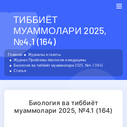
БИОЛОГИЯ ВА
ТИББИЁТ
Me
МУАММОЛАРИ 2025,
№4.1 (164)
Главная
Журналы и газеты
Журнал Проблемы биологии и медицины
Биология ва тиббиёт муаммолари 2025, №4.1 (164)
Статья
Биология ва тиббиёт
муаммолари 2025, №4.1 (164)