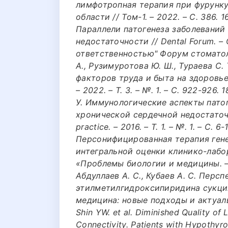
лимфотропная терапия при фурунку
области // Том-1. – 2022. – С. 386. 1
Параллели патогенеза заболеваний
недостаточности // Dental Forum. 
ответственностью" Форум стоматологи
А., Рузимуротова Ю. Ш., Тураева С.
факторов труда и быта на здоровье 
– 2022. – Т. 3. – №. 1. – С. 922-926.
У. Иммунологические аспекты патог
хронической сердечной недостаточн
practice. – 2016. – Т. 1. – №. 1. – С. 6
Персонифицированная терапия гене
интегральной оценки клинико-лабо
«Проблемы биологии и медицины. – 20
Абдуллаев А. С., Кубаев А. С. Перс
этилметилгидроксипиридина сукцин
медицина: новые подходы и актуальн
Shin YW. et al. Diminished Quality of 
Connectivity. Patients with Hypothyro