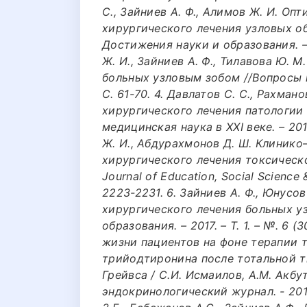
С., Зайниев А. Ф., Алимов Ж. И. О
хирургического лечения узловых о
Достижения науки и образования. – 2
Ж. И., Зайниев А. Ф., Тилавова Ю. 
больных узловым зобом //Вопросы на
С. 61-70. 4. Давлатов С. С., Рахман
хирургического лечения патологи
медицинская наука в XXI веке. – 201
Ж. И., Абдурахмонов Д. Ш. Клиник
хирургического лечения токсического 
Journal of Education, Social Science &
2223-2231. 6. Зайниев А. Ф., Юнусов
хирургического лечения больных уз
образования. – 2017. – Т. 1. – №. 6 (3
жизни пациентов на фоне терапии 
трийодтиронина после тотальной 
Грейвса / С.И. Исмаилов, А.М. Акбу
эндокринологический журнал. - 2017.