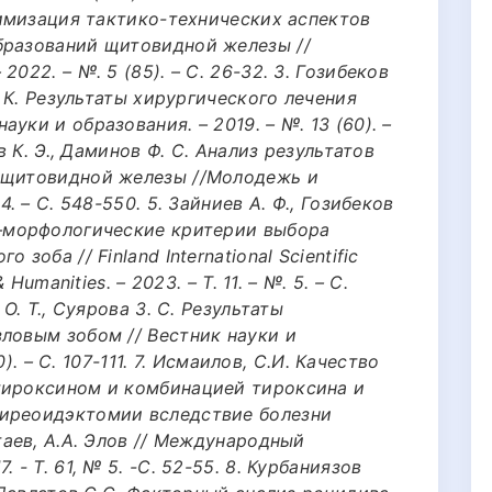
птимизация тактико-технических аспектов
бразований щитовидной железы //
022. – №. 5 (85). – С. 26-32. 3. Гозибеков
М. К. Результаты хирургического лечения
уки и образования. – 2019. – №. 13 (60). –
ов К. Э., Даминов Ф. С. Анализ результатов
и щитовидной железы //Молодежь и
4. – С. 548-550. 5. Зайниев А. Ф., Гозибеков
о–морфологические критерии выбора
зоба // Finland International Scientific
 Humanities. – 2023. – Т. 11. – №. 5. – С.
 О. Т., Суярова З. С. Результаты
ловым зобом // Вестник науки и
0). – С. 107-111. 7. Исмаилов, С.И. Качество
тироксином и комбинацией тироксина и
тиреоидэктомии вследствие болезни
таев, А.А. Элов // Международный
 - Т. 61, № 5. -С. 52-55. 8. Курбаниязов