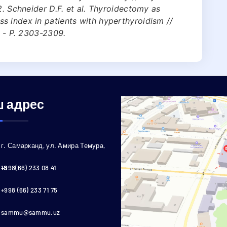
2. Schneider D.F. et al. Thyroidectomy as
s index in patients with hyperthyroidism //
. - P. 2303-2309.
 адрес
г. Самарканд, ул. Амира Темура,
18
+998(66) 233 08 41
+998 (66) 233 71 75
sammu@sammu.uz