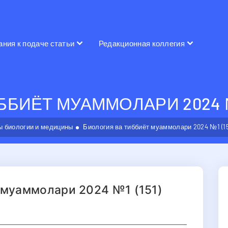
ания к подаче статьи
Редакционная коллегия
БИЁТ МУАММОЛАРИ 2024 №1
 биологии и медицины
Биология ва тиббиёт муаммолари 2024 №1 (15
 муаммолари 2024 №1 (151)