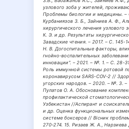
З.Б., Бабажанов А.С., Зайниев А.Ф.
узлового зоба у жителей, прожива
Проблемы биологии и медицины. – Са
Курбаниязов З. Б., Зайниев А. Ф., 
хирургического лечения узлового зоб
К. Э. и др. Результаты хирургическ
Завадские чтения. – 2017. – С. 145-1
Н. В. Догоспитальные факторы, вл
гнойно-воспалительных заболевани
инновации". – 2021. – №. 1. – С. 28-31
Роль иммунной системы ротовой п
коронавирусом SARS-COV-2 // Здор
угорских народов. – 2020. – №. 3. – 
Пулатов О. А. Обоснование компле
профилактической стоматологичес
Узбекистан //Аспирант и соискатель. 
и др. Оценка функциональных изм
системе боксеров // Вісник проблем б
270-274. 15. Ризаев Ж. А., Нарзиева