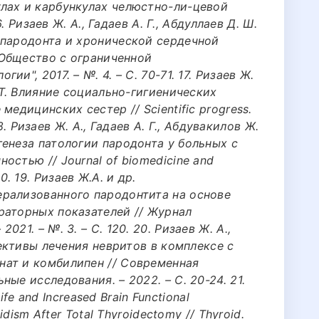
лах и карбункулах челюстно-ли-цевой
6. Ризаев Ж. А., Гадаев А. Г., Абдуллаев Д. Ш.
 пародонта и хронической сердечной
– Общество с ограниченной
и", 2017. – №. 4. – С. 70-71. 17. Ризаев Ж.
 Т. Влияние социально-гигиенических
медицинских сестер // Scientific progress.
 18. Ризаев Ж. А., Гадаев А. Г., Абдувакилов Ж.
енеза патологии пародонта у больных с
остью // Journal of biomedicine and
-10. 19. Ризаев Ж.А. и др.
рализованного пародонтита на основе
раторных показателей // Журнал
21. – №. 3. – С. 120. 20. Ризаев Ж. А.,
пективы лечения невритов в комплексе с
ат и комбилипен // Современная
ые исследования. – 2022. – С. 20-24. 21.
Life and Increased Brain Functional
idism After Total Thyroidectomy // Thyroid.