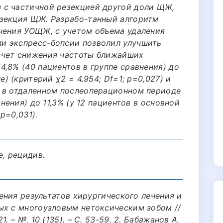
 с частичной резекцией другой доли ЩЖ,
езекция ЩЖ. Разрабо-танный алгоритм
чения УОЩЖ, с учетом объема удаления
и экспресс-бопсии позволил улучшить
счет снижения частоты ближайших
,8% (40 пациентов в группе сравнения) до
е) (критерий χ2 = 4.954; Df=1; p=0,027) и
 в отдаленном послеоперационном периоде
внения) до 11,3% (у 12 пациентов в основной
 p=0,031).
е, рецидив.
шения результатов хирургического лечения и
ых с многоузловым нетоксическим зобом //
. – №. 10 (135). – С. 53-59. 2. Бабажанов А.