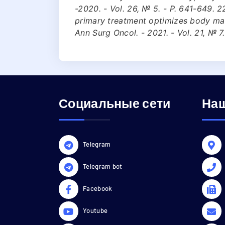
-2020. - Vol. 26, № 5. - P. 641-649. 2
primary treatment optimizes body mas
Ann Surg Oncol. - 2021. - Vol. 21, № 7
Социальные сети
Наш
Telegram
Telegram bot
Facebook
Youtube