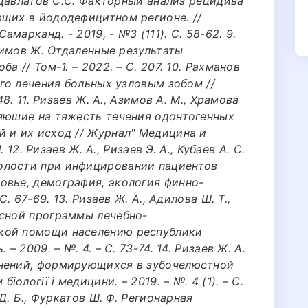
, Давлатов С.С. Факторный анализ рецидива
ющих в йододефицитном регионе. //
марканд. - 2019, - №3 (111). С. 58-62. 9.
Алимов Ж. Отдаленные результаты
а // Том-1. – 2022. – С. 207. 10. Рахманов
ого лечения больных узловым зобом //
48. 11. Ризаев Ж. А., Азимов А. М., Храмова
ияюшие на тяжесть течения одонтогенных
й и их исход // Журнал" Медицина и
. 12. Ризаев Ж. А., Ризаев Э. А., Кубаев А. С.
олости при инфицировании пациентов
овье, демография, экология финно-
С. 67-69. 13. Ризаев Ж. А., Адилова Ш. Т.,
ксной программы лечебно-
кой помощи населению республики
– 2009. – №. 4. – С. 73-74. 14. Ризаев Ж. А.
енений, формирующихся в зубочелюстной
іології і медицини. – 2019. – №. 4 (1). – С.
 Д. Б., Фуркатов Ш. Ф. Регионарная