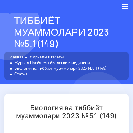
БИОЛОГИЯ ВА
ТИББИЁТ
Me
МУАММОЛАРИ 2023
№5.1 (149)
Главная
Журналы и газеты
Журнал Проблемы биологии и медицины
Биология ва тиббиёт муаммолари 2023 №5.1 (149)
Статья
Биология ва тиббиёт
муаммолари 2023 №5.1 (149)