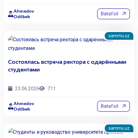
Ahmedov
Batafsil
Odilbek
sammu.uz
Состоялась встреча ректора с одарёнными
студентами
23.06.2026
711
Ahmedov
Batafsil
Odilbek
sammu.uz