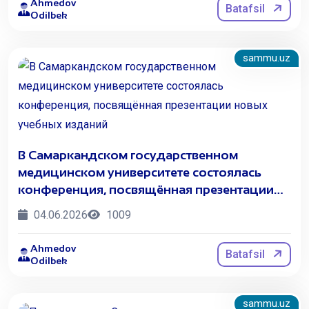
Ahmedov
Batafsil
Odilbek
sammu.uz
В Самаркандском государственном
медицинском университете состоялась
конференция, посвящённая презентации
новых учебных изданий
04.06.2026
1009
Ahmedov
Batafsil
Odilbek
sammu.uz