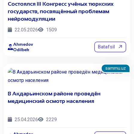
Состоялся III Конгресс учёных тюркских
государств, посвящённый проблемам
нейромодуляции
22.05.2026
1509
Ahmedov
Batafsil
Odilbek
sammu.uz
В Акдарьинском районе проведён
медицинский осмотр населения
25.04.2026
2229